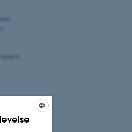
talen/
on
 følgende år:
levelse
ENGLISH
DANISH
ion af ammoniak