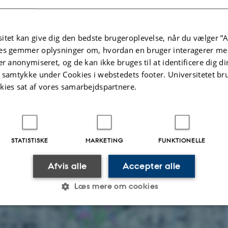
 16 km x 16 km omkring det udvalgte naturområde.
 detaljer ved at klikke dig ind på et af årene.
itet kan give dig den bedste brugeroplevelse, når du vælger ”A
ligger i form af tabeller og kort i stil med det viste. Bemærk at
tør-deposition
es gemmer oplysninger om, hvordan en bruger interagerer med
vises på kortene - kun udgør en lille del af
den samlede kvælstofdeposition
.
er anonymiseret, og de kan ikke bruges til at identificere dig d
t samtykke under Cookies i webstedets footer. Universitetet br
kies sat af vores samarbejdspartnere.
STATISTISKE
MARKETING
FUNKTIONELLE
Afvis alle
Accepter alle
Læs mere om cookies
Statistiske
Marketing
Funktionelle