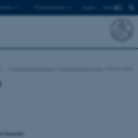
Find
 ph.d.er
Til medarbejdere
English
…
Luftforureningsmodeller
Depositionsberegninger
Naturområder
e
ytte Danmarks