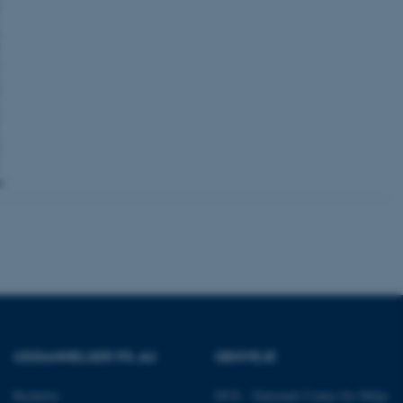
ere nogle
rer uden disse
 vores CMS-udbyder,
identificere en backend-
bruger er logget ind i
rbundet med Typo3-
emet. Det bruges generelt
ntifikator for at gøre det
præferencer, men i mange
 ikke nødvendigt, da det
lt af platformen, skønt
UDDANNELSER PÅ AU
GENVEJE
webstedsadministratorer. I
dstillet til at blive
en browsersession. Det
entifikator i stedet for
Bachelor
DCE - Nationalt Center for Miljø