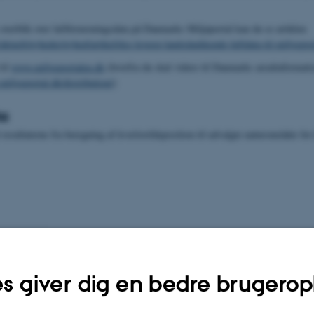
 overblik over luftforureningsdata på Danmarks Miljøportal kan du se artiklen
/aktuelt/nyheder/nyhed/artikel/dce-leverer-landsdaekkende-luftdata-til-miljoepor
til
www.miljoeportalen.dk
(hvorfra du skal videre til Danmarks arealinformati
miljoeportal.dk/distribution/
)
ta
 resultaterne fra beregning af kvælstofdeposition til udvalgte naturområder for
s giver dig en bedre brugerop
etaljerede beregninger vha. modellen OML-DEP. Modellen beregner
tørdeposit