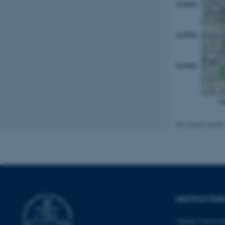
Nødvendige cooki
grundlæggende fu
cookies.
Navn
be_typo_user
Revideret 08.05
fe_typo_user
INSTITUT FO
Aarhus Universit