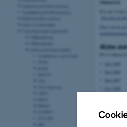
Miljøportal.
Udledning af luftforurening
Hvis du vil have
Modellering af luftforurening
http://dce.au.dk
Effekt af luftforurening
Data om luftkvalitet
Ellers kan du gå 
Overvågningsprogrammet
arealinformation.
Målestationer
Målemetoder
Ældre da
Luftforureningsmodeller
Her er adgang til
Modellerne - kort fortalt
THOR
Året 2009
AirGIS
Året 2008
DAMOS
Året 2007
OML
OML-Highway
Året 2006
OSPM
Året 2005
DEHM
Året 2004
DREAM
Cookie
COPREM
OML-DEP
Der er udført d
UBM