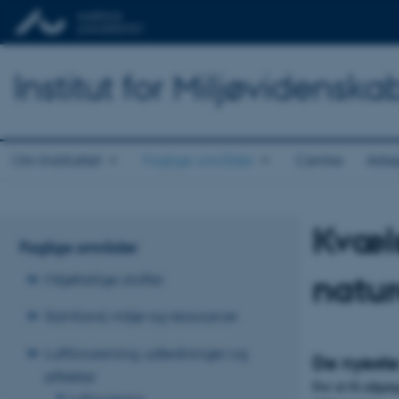
Institut for Miljøvidenska
Om Instituttet
Faglige områder
Centre
Arbe
Kvæls
Faglige områder
natu
Miljøfarlige stoffer
Samfund, miljø og ressourcer
Luftforurening, udledninger og
De nyeste
effekter
For at få adgan
Luftforurening