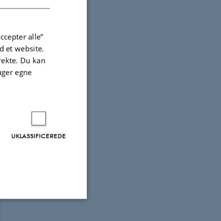
ccepter alle”
en hidrørende fra
 et website.
irekte. Du kan
uger egne
UKLASSIFICEREDE
Uklassificerede