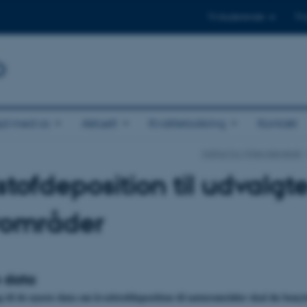
Til studerende
Til
b
jd med os
Aktuelt
Kvalitetssikring
Kontakt
Institut for Miljøvidenskab
tofdeposition til udvalgt
rområder
 data
g til de nyeste data om kvælstofdeposition til naturområder skal du ben