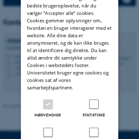
bedste brugeroplevelse, når du
vælger ”Accepter alle” cookies.
Cookies gemmer oplysninger om,
Kontaktperson
hvordan en bruger interagerer med et
website. Alle dine data er
Jesper Heile
Christensen
anonymiseret, og de kan ikke bruges
Seniorforsker
til at identificere dig direkte. Du kan
jc@envs.au.dk
M
altid ændre dit samtykke under
7404, 136
H
Cookies i webstedets footer.
+4587158531
P
Universitetet bruger egne cookies og
+4530183130
P
cookies sat af vores
samarbejdspartnere.
Revideret 08.05.2025
-
Jesper Heile Christensen
NØDVENDIGE
STATISTISKE