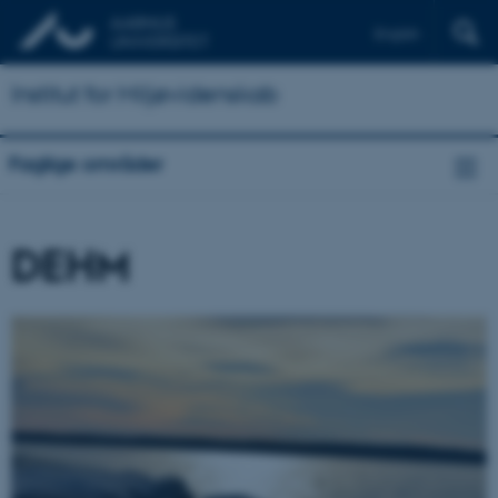
English
Institut for Miljøvidenskab
Faglige områder
DEHM