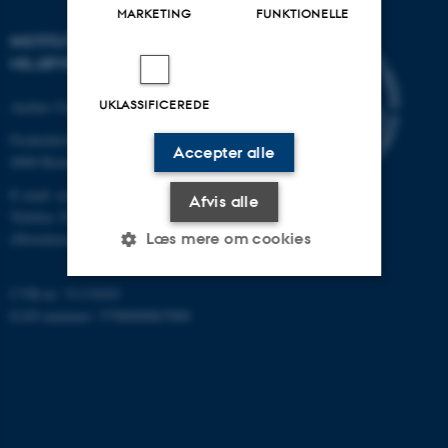
MARKETING
FUNKTIONELLE
INSTITUT FOR
MILJØVIDENSKAB
UKLASSIFICEREDE
Aarhus Universitet
Frederiksborgvej 399
Accepter alle
4000 Roskilde
E-mail: envs@au.dk
Afvis alle
Telefon: 8715 0000
Læs mere om cookies
(Hovedomstillingen på AU)
CVR-nr: 31119103
Nødvendige
Statistiske
Marketing
EAN-nummer: 5798000867000
Funktionelle
Uklassificerede
Nødvendige cookies hjælper