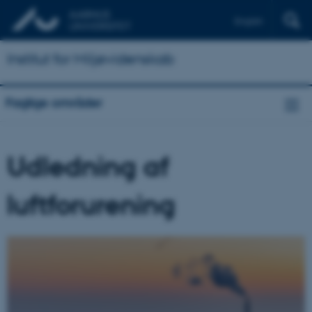
English
Institut for Miljøvidenskab
Faglige områder
Udledning af
luftforurening