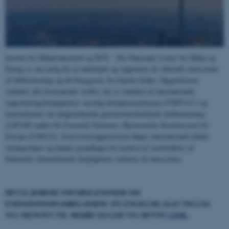
Institut for Miljøvidenskab og DCE - Det Nationale Center for Miljø og
Energi er ansvarlig for at udarbejde og rapportere de officielle emissioner
af luftforurening og drivhusgasser fra danske kilder. Opgørelserne
omfatter alle forurenende stoffer, der er omfattet af internationale
rapporteringsforpligtelser, navnlig klimakonventionen (UNFCCC) og
konventionen om langtrækkende grænseoverskridende luftforurening
(LRTAP) under De Forenede Nationers Økonomiske Kommission for
Europa (UNECE). Emissionsopgørelserne følger internationalt aftalte
retningslinjer og danner grundlaget for kontrol af overholdelse af
Danmarks internationale forpligtelser relateret til emissioner.
DETALJEREDE INFORMATIONER OM
EMISSIONSOPGØRELSERNE (PÅ ENGELSK) KAN TILGÅS
VIA MENUEN TIL HØJRE ELLER VIA DETTE
LINK
.