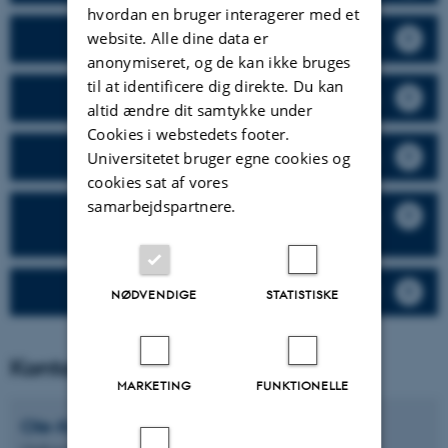
hvordan en bruger interagerer med et
website. Alle dine data er
Greenhouse gases
anonymiseret, og de kan ikke bruges
til at identificere dig direkte. Du kan
Air Pollutants
altid ændre dit samtykke under
Cookies i webstedets footer.
Emission factors
Universitetet bruger egne cookies og
cookies sat af vores
samarbejdspartnere.
SINKS - methods for LULUCF emissions
inventory
Emissioner fra diffuse kilder under PRTR
NØDVENDIGE
STATISTISKE
Kontakt
MARKETING
FUNKTIONELLE
Ole-Kenneth
Nielsen