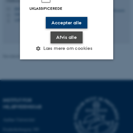
Chefkonsulent
UKLASSIFICEREDE
okn@envs.au.dk
M
7407, 112
H
+4587158478
P
Accepter alle
Afvis alle
Læs mere om cookies
Revideret 08.05.2025
-
Ole-Kenneth Nielsen
Nødvendige
Statistiske
Marketing
Funktionelle
Uklassificerede
INSTITUT FOR
MILJØVIDENSKAB
Nødvendige cookies hjælper
med at gøre hjemmesiden
Aarhus Universitet
brugbar ved at aktivere nogle
grundlæggende funktioner
Frederiksborgvej 399