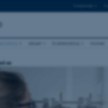
Til studerende
Til
b
jd med os
Aktuelt
Kvalitetssikring
Kontakt
ed os