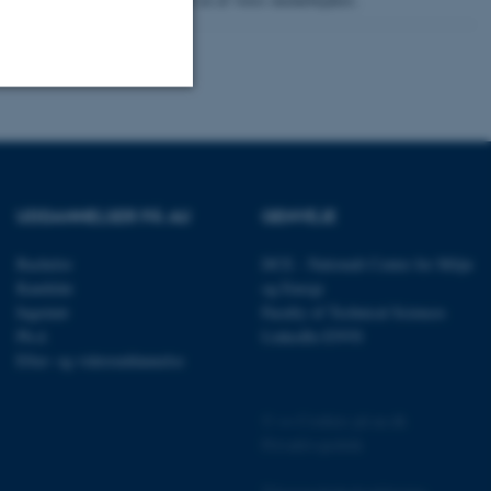
Uklassificerede
UDDANNELSER PÅ AU
GENVEJE
ere nogle
rer uden disse
Bachelor
DCE - Nationalt Center for Miljø
Kandidat
og Energi
Ingeniør
Faculty of Technical Sciences
Ph.d.
LinkedIn ENVS
Efter- og videreuddannelse
 vores CMS-udbyder,
identificere en backend-
©
—
Cookies på au.dk
bruger er logget ind i
Privatlivspolitik
rbundet med Typo3-