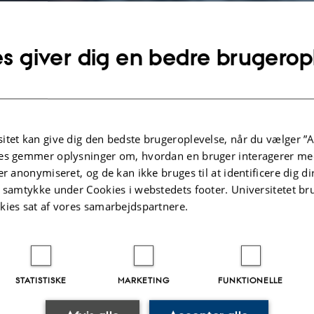
s giver dig en bedre brugerop
jøvidenskab indbyder alle med faglig indsigt og interesse i forskning inden for
itet kan give dig den bedste brugeroplevelse, når du vælger ”A
ph.d.- studerende, som vi annoncerer via det centrale system på Århus Univers
es gemmer oplysninger om, hvordan en bruger interagerer med
er kan du også undersøge, hvilke emner du har mulighed for at udarbejde dit s
er anonymiseret, og de kan ikke bruges til at identificere dig d
t samtykke under Cookies i webstedets footer. Universitetet br
kies sat af vores samarbejdspartnere.
område omfatter økologiske, kemiske og fysiske sammenhænge i miljøet, samt 
ertise spænder fra atmosfærisk kemi og fysik, over miljøkemi, mikrobiologi og 
0 medarbejdere samt studerende og gæsteforskere. Sammen har vi et spændende
STATISTISKE
MARKETING
FUNKTIONELLE
ge danske og udenlandske institutioner.
have læst om vores arbejde får lyst til at arbejde sammen med os, er du altid v