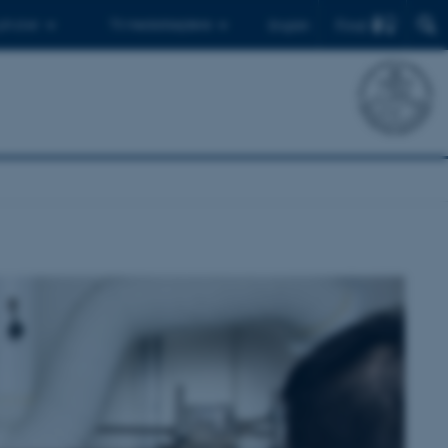
Find
 ph.d.er
Til medarbejdere
English