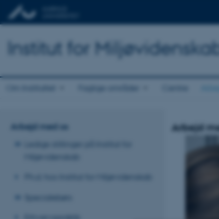
Institut for Miljøvidenska
Om Instituttet
Faglige områder
Centre
Arbe
Arbejd med os
Arbejd m
Ledige stillinger på Institut for
Miljøvidenskab
Ph.d. hos Institut for Miljøvidenskab
Specialebørs
Erhvervspraktik