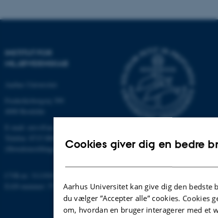
INSTITUT FOR
MILJØVIDENSKAB
Aarhus Universitet
Frederiksborgvej 399
4000 Roskilde
E-mail: envs@au.dk
Telefon: 8715 0000
Cookies giver dig en bedre b
(Hovedomstillingen på AU)
CVR-nr: 31119103
EAN-nummer: 5798000867000
Aarhus Universitet kan give dig den bedste 
du vælger ”Accepter alle” cookies. Cookies
om, hvordan en bruger interagerer med et we