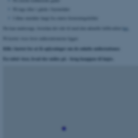
På stærkt trafikerede gader
På tage eller i gårde i byområder
I åbne områder langt fra større forureningskilder
Du kan undersøge, hvordan det står til med den aktuelle luftkvalitet
her.
På kortet vises hvor målestationerne ligger.
Klik i kortet for at få oplysninger om de enkelte målestationer.
En tabel viser, hvad der måles på - brug knappen til højre.