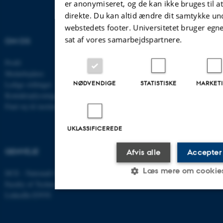
er anonymiseret, og de kan ikke bruges til at
direkte. Du kan altid ændre dit samtykke un
webstedets footer. Universitetet bruger egn
sat af vores samarbejdspartnere.
OM OS
UDDANNELSER PÅ AU
Profil
Bachelor
Medarbejdere
Kandidat
NØDVENDIGE
STATISTISKE
MARKET
Ledige stillinger
Ingeniør
Kontaktoplysninger
Ph.d.
Find vej til instituttet
Efter- og videreuddannelse
UKLASSIFICEREDE
GENVEJE
Afvis alle
Accepter 
Læs mere om cookie
DCE - Nationalt Center for Miljø og Energi
Faculty of Technical Sciences
LinkedIn ENVS
Nødvendige
Statistiske
Marketi