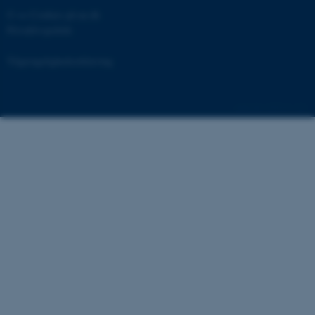
Uklassificerede
©
—
Cookies på au.dk
Privatlivspolitik
Tilgængelighedserklæring
Nødvendige cookies hjælper med at g
brugbar ved at aktivere nogle grundl
funktioner som navigation mm. Hjemm
125319 / i31
fungerer uden disse cookies.
Navn
Udbyder / Domæne
be_typo_user
TYPO3 Association
.au.dk
fe_typo_user
Typo3 Association
.au.dk