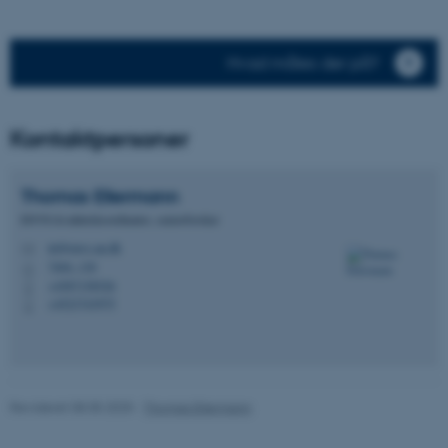
Hvad måles der på?
Kontaktpersoner
Thomas
Ellermann
ENVS-kvalitetskoordinator, seniorforsker
tel@envs.au.dk
M
7404, 130
H
+4587158526
P
+4523743975
P
Revideret 08.05.2025
-
Thomas Ellermann