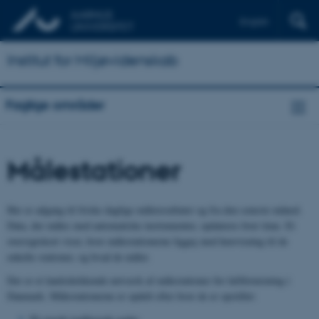
English
Institut for Miljøvidenskab
Faglige områder
Målestationer
Her er adgang til friske daglige måleresultater og fra den seneste måned.
Data
,
der måles med automatiske instrumenter
,
opdateres hver time. Et
oversigtskort viser, hvor målestationerne ligge
r
med henvisning til de
enkelte stationer
,
og hvad de måler.
Der er et landsdækkende netværk af målestationer for luftforurening i
Danmark. Målestationerne er opdelt efter hvor de er opstillet: