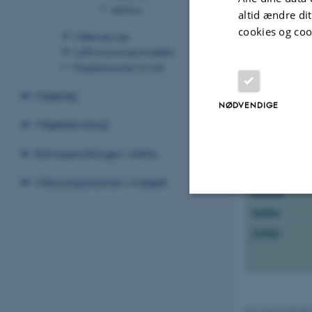
Aarhus
altid ændre di
Odense-Hunde
cookies og coo
Målemetoder
Pedersker
Luftforureningsmodeller
Fagdatacenter for luft
Risø
Miljøstøj
NØDVENDIGE
Sepstrup
Miljøteknologi
Tange
Ulborg
Klimaændringer i Arktis
Aalborg
Mikroorganismer i miljøet
Aalborg
Aarhus
Nødvendige
Aarhus
Nødvendige cooki
grundlæggende fu
Revideret 08.05