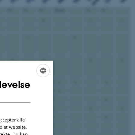
ioner
PM
PM
O
24
24
24
En uge
24
½
×
×
×
×
×
×
×
×
×
×
levelse
×
×
×
×
×
×
ENGLISH
×
×
×
DANISH
×
×
×
×
×
×
×
×
×
×
ccepter alle”
 et website.
irekte. Du kan