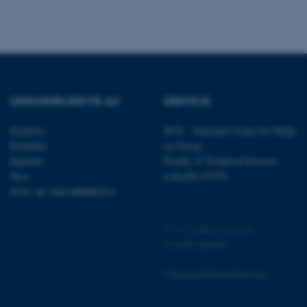
 vores CMS-udbyder,
identificere en backend-
bruger er logget ind i
UDDANNELSER PÅ AU
GENVEJE
rbundet med Typo3-
Bachelor
DCE - Nationalt Center for Miljø
emet. Det bruges generelt
Kandidat
og Energi
ntifikator for at gøre det
præferencer, men i mange
Ingeniør
Faculty of Technical Sciences
 ikke nødvendigt, da det
Ph.d.
LinkedIn ENVS
lt af platformen, skønt
webstedsadministratorer. I
Efter- og videreuddannelse
dstillet til at blive
en browsersession. Det
entifikator i stedet for
©
—
Cookies på au.dk
Privatlivspolitik
ose platform session
emmesider, som er skrevet
gi. Den bruges af serveren
Tilgængelighedserklæring
onym brugersession.
session cookie, brugt af
Bruges normalt til at