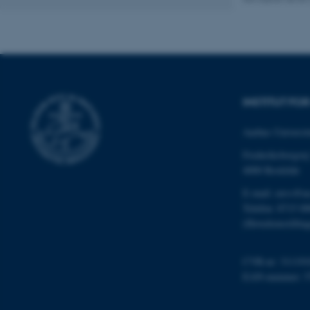
cookies.
Navn
be_typo_user
INSTITUT FO
fe_typo_user
Aarhus Universit
Frederiksborgvej
4000 Roskilde
E-mail: envs@a
Telefon: 8715 0
(Hovedomstillin
ASP.NET_SessionId
CVR-nr: 311191
EAN-nummer: 5
JSESSIONID