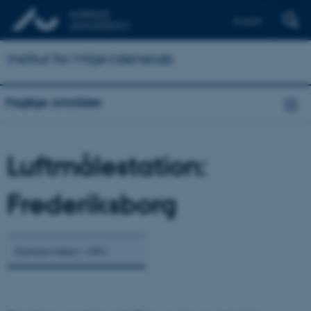
English
Institut for Miljøvidenskab
Faglige områder
Luftmålestation:
Frederiksborg
Stationen lukket i 2002.