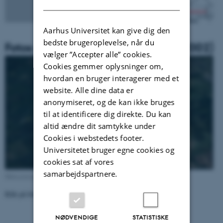
Aarhus Universitet kan give dig den
bedste brugeroplevelse, når du
Fotos af stationen Frederiksborg (2002)
vælger ”Accepter alle” cookies.
Cookies gemmer oplysninger om,
hvordan en bruger interagerer med et
website. Alle dine data er
anonymiseret, og de kan ikke bruges
til at identificere dig direkte. Du kan
altid ændre dit samtykke under
Cookies i webstedets footer.
Universitetet bruger egne cookies og
cookies sat af vores
samarbejdspartnere.
Målestationen i fugleperspektiv (Google Maps)
Klik på fotos for større udgave!
NØDVENDIGE
STATISTISKE