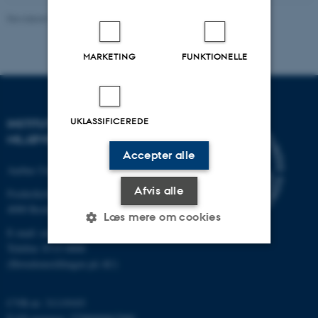
Revideret 08.05.2025
-
Institut for Miljøvidenskab
MARKETING
FUNKTIONELLE
UKLASSIFICEREDE
INSTITUT FOR
MILJØVIDENSKAB
Accepter alle
Aarhus Universitet
Afvis alle
Frederiksborgvej 399
4000 Roskilde
Læs mere om cookies
E-mail: envs@au.dk
Telefon: 8715 0000
(Hovedomstillingen på AU)
Nødvendige
Statistiske
Marketing
Funktionelle
Uklassificerede
CVR-nr: 31119103