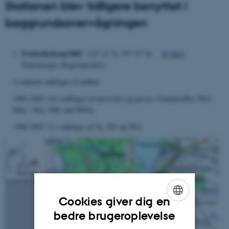
Stationen blev tidligere benyttet i
baggrundsovervågningen
o
o
Frederiksborg/2002
(12
21' E, 55
57' N)
Se fotos
Stationstype: Regional(skov)
½ måneds målinger af nedbør
-
1985-2005: 24 t målinger af aerosoler og gasser: Grundstoffer, NO
,
3
+
NH
, SO
, NH
and HNO
4
2
3
3
1998-2002: ½ t målinger af O
, NO og NO
3
2
Cookies giver dig en
ENGLISH
bedre brugeroplevelse
DANISH