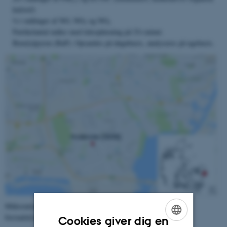
2.5
kulstof)
½ t målinger af NO, NO
og NO
2
x
Partikelantal måles med tidsopløsning på 2½ minut.
Benz[a]pyren (BaP): Opsamles på døgnbasis, analyseres på ugebasis.
Målestationen er beliggende på en villavej (Fjeldstedvej) i et
forstadskvarter med en del brændeovne.
Cookies giver dig en