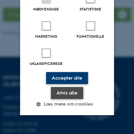
NØDVENDIGE
STATISTISKE
Oversigt over målestationer
Revideret 08.05.2025
-
Institut for Miljøvidenskab
MARKETING
FUNKTIONELLE
UKLASSIFICEREDE
INSTITUT FOR
Accepter alle
MILJØVIDENSKAB
Afvis alle
Aarhus Universitet
Læs mere om cookies
Frederiksborgvej 399
4000 Roskilde
E-mail: envs@au.dk
Nødvendige
Statistiske
Marketing
Telefon: 8715 0000