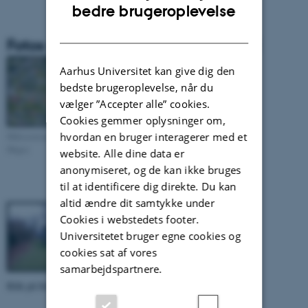
ENGLISH
bedre brugeroplevelse
DANISH
Fotos af stationen Hvidovre (2650)
Aarhus Universitet kan give dig den
bedste brugeroplevelse, når du
vælger ”Accepter alle” cookies.
Cookies gemmer oplysninger om,
hvordan en bruger interagerer med et
Målestationen i fugleperspektiv (Google
Maps)
website. Alle dine data er
anonymiseret, og de kan ikke bruges
til at identificere dig direkte. Du kan
altid ændre dit samtykke under
Cookies i webstedets footer.
Universitetet bruger egne cookies og
cookies sat af vores
samarbejdspartnere.
Klik på fotos for større udgave!