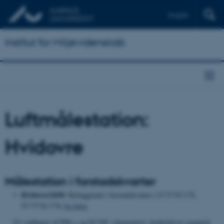
English
Institut for Miljøvidenskab
Luftmålestation:
Hvidovre
Målestation i forstadskvarter
Hvidovre/2650
: Bybaggrund i forstadskvarter (12°27'45.2"E,
55°37'54.3"N)
Se fotos
24 t målinger af PM
og EC/OC (elementært, henholdsvis organisk