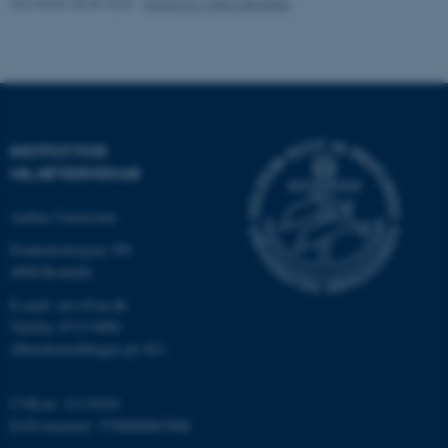
Revideret 08.05.2025
-
Institut for Miljøvidenskab
Nødvendige cookies hjælper
med at gøre hjemmesiden
brugbar ved at aktivere nogle
grundlæggende funktioner
som navigation mm.
INSTITUT FOR
Hjemmesiden kan ikke
MILJØVIDENSKAB
fungerer uden disse cookies.
Aarhus Universitet
Frederiksborgvej 399
4000 Roskilde
Navn
Udbyder / Domæne
be_typo_user
TYPO3 Association
E-mail: envs@au.dk
.au.dk
Telefon: 8715 0000
(Hovedomstillingen på AU)
fe_typo_user
Typo3 Association
CVR-nr: 31119103
.au.dk
EAN-nummer: 5798000867000