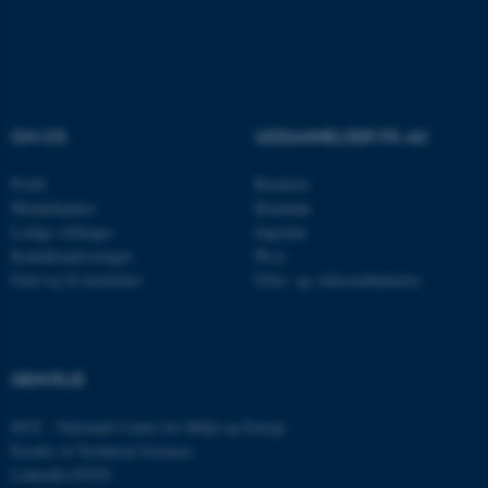
OM OS
UDDANNELSER PÅ AU
Profil
Bachelor
Medarbejdere
Kandidat
Ledige stillinger
Ingeniør
ASP.NET_SessionId
Kontaktoplysninger
Ph.d.
Microsoft Corporation
.au.dk
Find vej til instituttet
Efter- og videreuddannelse
GENVEJE
JSESSIONID
Oracle Corporation
.au.dk
DCE - Nationalt Center for Miljø og Energi
Faculty of Technical Sciences
LinkedIn ENVS
ARRAffinity
Microsoft Corporation