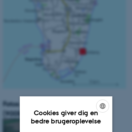
Fotos af stationen Føllesbjerg
(9005/9055???)
Cookies giver dig en
ENGLISH
bedre brugeroplevelse
DANISH