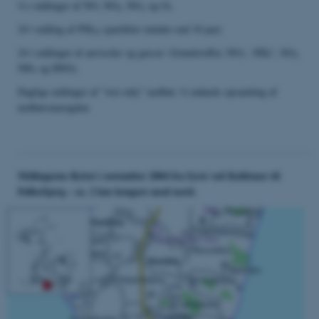
½ t målinger af NO, NO
, NO
og O
2
x
3
24 t måling af PM
(partikler mindre end 10 µm)
10
-
+
24 t målinger af aerosoler og gasser: Grundstoffer, NO
, NH
, SO
,
3
4
2
NH
og HNO
3
3
Daglige målinger af "wet only" nedbør, ½ måneds opsamling af
nedbørsmængden
Målingerne flyttet i november 2004 fra fyret ved Keldsnor til
Føllesbjerg - ca. 2 km længere mod nord.