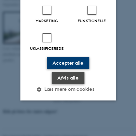
forgrunden
MARKETING
FUNKTIONELLE
Low volume sampler (LVS)
Nedbørs-opsamlere set mod
UKLASSIFICEREDE
platform set mod syd ( 180
øst( 90 grader)
grader)
Accepter alle
Afvis alle
Læs mere om cookies
Nedbørs-opsamlere set mod
nord ( 360 grader)
Klik på fotos for større udgave!
Nødvendige
Statistiske
Marketing
Funktionelle
Uklassificerede