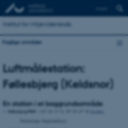
English
Institut for Miljøvidenskab
Faglige områder
Luftmålestation:
Føllesbjerg (Keldsnor)
En station i et baggrundsområde
o
o
Føllesbjerg/9005
- (10
44' 11" E, 54
44' 47" N)
Se fotos
Stationstype: Regional(kyst)