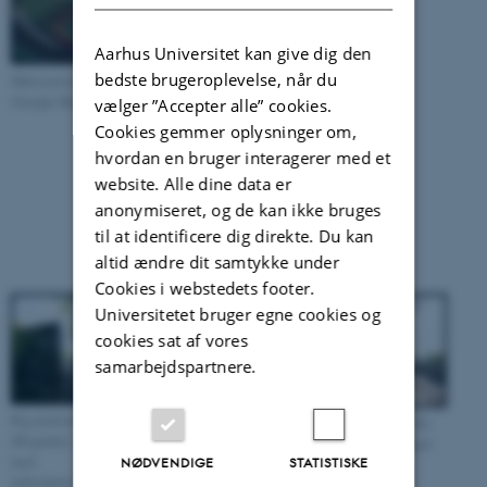
Aarhus Universitet kan give dig den
bedste brugeroplevelse, når du
Måleskuret set på afstand mod
Målestationen i fugleperspektiv
vest ( 270 grader)
(Google Maps)
vælger ”Accepter alle” cookies.
Cookies gemmer oplysninger om,
hvordan en bruger interagerer med et
website. Alle dine data er
anonymiseret, og de kan ikke bruges
til at identificere dig direkte. Du kan
Kig mod nord (360 grader)
altid ændre dit samtykke under
mod måleskuret
Cookies i webstedets footer.
Universitetet bruger egne cookies og
cookies sat af vores
samarbejdspartnere.
Kig mod øst
Kig mod syd (180 grader) med
Low volume sampler (LVS)
(80 grader)
måleskuret i forgrunden
platform set på afstand mod
med
NØDVENDIGE
STATISTISKE
øst( 90 grader)
måleskuret i