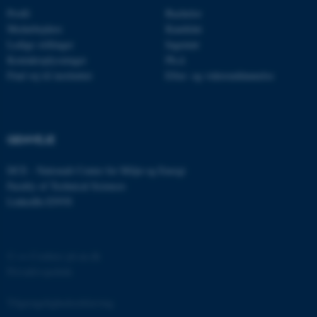
brugbar ved at aktivere nogle
Profil
Bachelor
grundlæggende funktioner
Medarbejdere
Kandidat
Ledige stillinger
Ingeniør
som navigation mm.
Kontaktoplysninger
Ph.d.
Hjemmesiden kan ikke
Find vej til instituttet
Efter- og videreuddannelse
fungerer uden disse cookies.
GENVEJE
Navn
Udbyder / Domæne
be_typo_user
TYPO3 Association
DCE - Nationalt Center for Miljø og Energi
.au.dk
Faculty of Technical Sciences
LinkedIn ENVS
fe_typo_user
Typo3 Association
.au.dk
©
—
Cookies på au.dk
Privatlivspolitik
Tilgængelighedserklæring