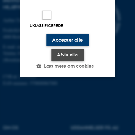
INSTITUT FOR
MILJØVIDENSKAB
Aarhus Universitet
UKLASSIFICEREDE
Frederiksborgvej 399
4000 Roskilde
Accepter alle
E-mail: envs@au.dk
Telefon: 8715 0000
Afvis alle
(Hovedomstillingen på AU)
Læs mere om cookies
CVR-nr: 31119103
EAN-nummer: 5798000867000
Nødvendige
Statistiske
Marketing
Funktionelle
Uklassificerede
Nødvendige cookies hjælper
OM OS
UDDANNELSER PÅ AU
med at gøre hjemmesiden