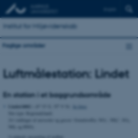
English
Institut for Miljøvidenskab
Faglige områder
Luftmålestation: Lindet
En station i et baggrundsområde
o
o
Lindet/4002 :
(8
53' E, 55
9' N)
Se fotos
Site type: Regional(land)
-
+
24 t målinger af aerosoler og gasser: Grundstoffer, NO
, NH
, SO
,
3
4
2
NH
og HNO
3
3
½ måneds opsamling af nedbør.