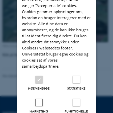
vælger ”Accepter alle” cookies.
Cookies gemmer oplysninger om,
hvordan en bruger interagerer med et
website. Alle dine data er
anonymiseret, og de kan ikke bruges
til at identificere dig direkte. Du kan
altid ændre dit samtykke under
Målestationen i fugleperspektiv (Google Maps)
Cookies i webstedets footer.
Universitetet bruger egne cookies og
Klik på fotos for større udgave!
cookies sat af vores
samarbejdspartnere.
Revideret 08.05.2025
-
Institut for Miljøvidenskab
NØDVENDIGE
STATISTISKE
MARKETING
FUNKTIONELLE