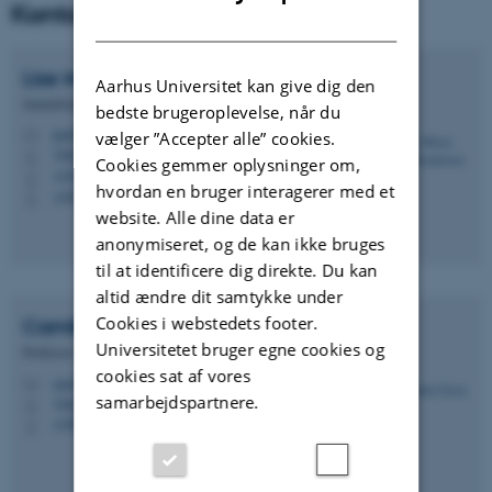
Kontaktperson
DANISH
Lise Marie
Frohn Rasmussen
Aarhus Universitet kan give dig den
Seniorforsker
bedste brugeroplevelse, når du
lmf@envs.au.dk
vælger ”Accepter alle” cookies.
M
7404, 140
H
Cookies gemmer oplysninger om,
+4526240793
P
hvordan en bruger interagerer med et
+4526240793
P
website. Alle dine data er
anonymiseret, og de kan ikke bruges
til at identificere dig direkte. Du kan
altid ændre dit samtykke under
Cookies i webstedets footer.
Camilla
Geels
Universitetet bruger egne cookies og
Professor
cookies sat af vores
cag@envs.au.dk
M
samarbejdspartnere.
7404, 140
H
+4587158527
P