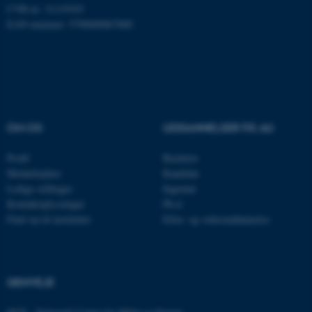
CVR-nr: 31119103
EAN-nummer: 5798000867000
Nødvendige cookies hjælper
med at gøre hjemmesiden
brugbar ved at aktivere nogle
grundlæggende funktioner
som navigation mm.
OM OS
UDDANNELSER PÅ AU
Hjemmesiden kan ikke
fungerer uden disse cookies.
Profil
Bachelor
Medarbejdere
Kandidat
Ledige stillinger
Ingeniør
Kontaktoplysninger
Ph.d.
Navn
Udbyder / Domæne
Find vej til instituttet
Efter- og videreuddannelse
be_typo_user
TYPO3 Association
.au.dk
GENVEJE
fe_typo_user
Typo3 Association
.au.dk