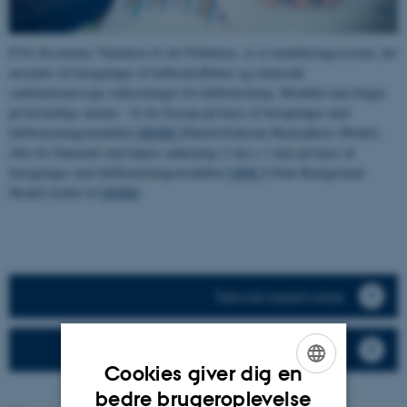
EVA (Economic Valuation of Air Pollution), er et modelleringssystem, der
anvendes til beregninger af helbredseffekter og relaterede
samfundsmæssige omkostninger fra luftforurening. Modeller kan bruges
på forskellige skalaer - fx for Europa på basis af beregninger med
luftforureningsmodellen
DEHM
(Danish Eulerian Hemispheric Model),
eller for Danmark med højere opløsning (1 km x 1 km) på basis af
beregninger med luftforureningsmodellen
UBM
(Urban Background
Model) koblet til
DEHM
.
Teknisk beskrivelse
Referencer og publikationer
Cookies giver dig en
ENGLISH
bedre brugeroplevelse