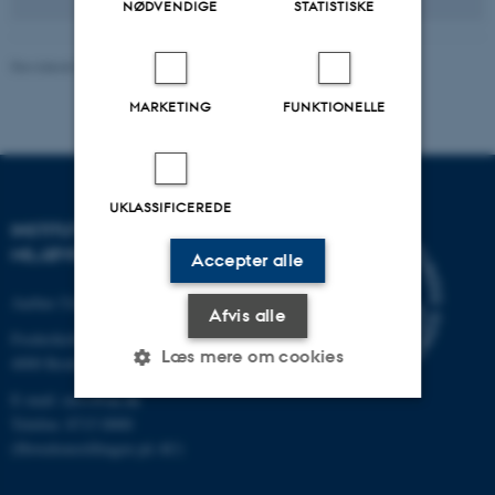
NØDVENDIGE
STATISTISKE
Revideret 08.05.2025
-
Lise Marie Frohn Rasmussen
MARKETING
FUNKTIONELLE
UKLASSIFICEREDE
INSTITUT FOR
MILJØVIDENSKAB
Accepter alle
Aarhus Universitet
Afvis alle
Frederiksborgvej 399
Læs mere om cookies
4000 Roskilde
E-mail: envs@au.dk
Telefon: 8715 0000
Nødvendige
Statistiske
Marketing
(Hovedomstillingen på AU)
Funktionelle
Uklassificerede