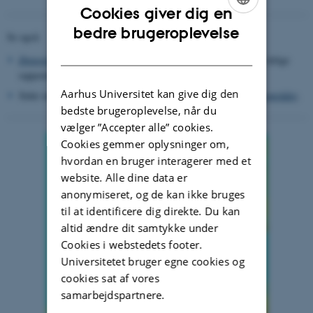
Cookies giver dig en
ENGLISH
bedre brugeroplevelse
Se også:
DANISH
Depositionsberegninger - baggrundsinformation
(bl.a. om de årlige
rapporter)
Aarhus Universitet kan give dig den
Sider med detaljerede beregningsresultater for
udvalgte naturområder
.
bedste brugeroplevelse, når du
vælger ”Accepter alle” cookies.
Cookies gemmer oplysninger om,
hvordan en bruger interagerer med et
website. Alle dine data er
anonymiseret, og de kan ikke bruges
til at identificere dig direkte. Du kan
altid ændre dit samtykke under
Cookies i webstedets footer.
Universitetet bruger egne cookies og
cookies sat af vores
samarbejdspartnere.