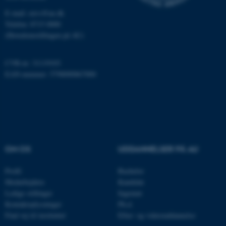
Nødvendige
Statistiske
Marketing
E-mail: envs@au.dk
Funktionelle
Uklassificerede
Telefon: 8715 0000
(Hovedomstillingen på AU)
CVR-nr: 31119103
Nødvendige cookies hjælper
EAN-nummer: 5798000867000
med at gøre hjemmesiden
brugbar ved at aktivere nogle
grundlæggende funktioner
som navigation mm.
Hjemmesiden kan ikke
fungerer uden disse cookies.
OM OS
UDDANNELSER PÅ AU
Profil
Bachelor
Navn
Udbyder / Domæne
Medarbejdere
Kandidat
Ledige stillinger
Ingeniør
be_typo_user
TYPO3 Association
.au.dk
Kontaktoplysninger
Ph.d.
Find vej til instituttet
Efter- og videreuddannelse