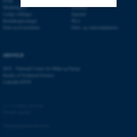
Profil
Bachelor
Medarbejdere
Kandidat
Ledige stillinger
Ingeniør
Nødvendige
Statistiske
Marketing
Kontaktoplysninger
Ph.d.
Find vej til instituttet
Efter- og videreuddannelse
Funktionelle
Uklassificerede
GENVEJE
Nødvendige cookies hjælper
med at gøre hjemmesiden
DCE - Nationalt Center for Miljø og Energi
brugbar ved at aktivere nogle
Faculty of Technical Sciences
grundlæggende funktioner
LinkedIn ENVS
som navigation mm.
Hjemmesiden kan ikke
fungerer uden disse cookies.
©
—
Cookies på au.dk
Privatlivspolitik
Tilgængelighedserklæring
Navn
Udbyder / Domæne
be_typo_user
TYPO3 Association