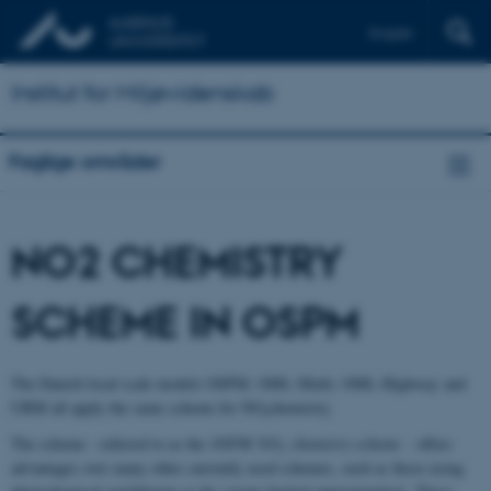
English
Institut for Miljøvidenskab
Faglige områder
NO2 CHEMISTRY
SCHEME IN OSPM
The Danish local scale models OSPM, OML-Multi, OML-Highway and
UBM all apply the same scheme for NO
chemistry.
2
The scheme - referred to as the
OSPM NO
chemistry scheme
- offers
2
advantages over many other currently used schemes, such as those using