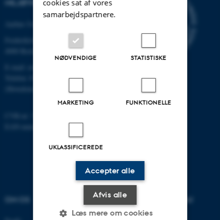
cookies sat af vores
MILJØVIDENSKAB
samarbejdspartnere.
Aarhus Universitet
Frederiksborgvej 399
4000 Roskilde
NØDVENDIGE
STATISTISKE
E-mail: envs@au.dk
Telefon: 8715 0000
(Hovedomstillingen på AU)
MARKETING
FUNKTIONELLE
CVR-nr: 31119103
EAN-nummer: 5798000867000
UKLASSIFICEREDE
Accepter alle
Afvis alle
OM OS
UDDANNELSER PÅ AU
Læs mere om cookies