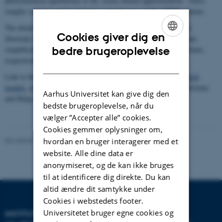
photochemical equilibrium or the 'ozone limited approximation'. These
simpler schemes can be derived as special cases of the OSPM scheme.
The details of this scheme is explained in a note. Further, the note
Cookies giver dig en
illustrates the results of the scheme and the consequences of certain
ENGLISH
bedre brugeroplevelse
simplifications, namely those of assuming photochemical equilibrium,
respectively using the 'ozone limited approximation'.
DANISH
Link to the note:
NO
chemistry scheme in OSPM and other Danish
2
models.
prepared by Ruwim Berkowicz, Matthias Ketzel, Per Løfstrøm
Aarhus Universitet kan give dig den
and Helge Rørdam Olesen. March 2011, 7 pp.
bedste brugeroplevelse, når du
vælger ”Accepter alle” cookies.
Cookies gemmer oplysninger om,
Revideret 08.05.2025
-
Institut for Miljøvidenskab
hvordan en bruger interagerer med et
website. Alle dine data er
anonymiseret, og de kan ikke bruges
til at identificere dig direkte. Du kan
altid ændre dit samtykke under
Cookies i webstedets footer.
Universitetet bruger egne cookies og
INSTITUT FOR