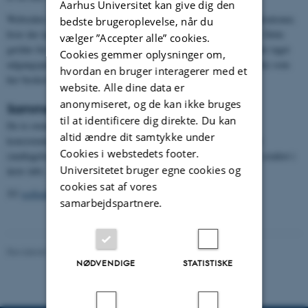
Aarhus Universitet kan give dig den
Websiden med databaseopslag viser resultater for partikelkoncentrationer,
bedste brugeroplevelse, når du
hvor der tages udgangspunkt i omgivelsernes tryk og temperatur. Dette
vælger ”Accepter alle” cookies.
gælder for data for 2010 og senere. For ældre data end 2010 er der taget
Cookies gemmer oplysninger om,
udgangspunkt i standardforhold. (Websiden blev ændret til at virke som
hvordan en bruger interagerer med et
her beskrevet i juni 2017)
website. Alle dine data er
anonymiseret, og de kan ikke bruges
Sammenfatning
til at identificere dig direkte. Du kan
De to ovennævnte justeringer indebærer, at de fremviste data er
altid ændre dit samtykke under
konsistente med de data, der er afrapporteret i de årlige rapporter
Cookies i webstedets footer.
(undtagelsesvis kan der være forskelle i år, hvor målemetoden er ændret i
Universitetet bruger egne cookies og
årets løb).
cookies sat af vores
Til
websiden med databaseopslag
...
samarbejdspartnere.
Revideret 08.05.2025
-
Institut for Miljøvidenskab
NØDVENDIGE
STATISTISKE