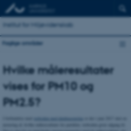
Institut for Miljøvidenskab
Faglige områder
Hvilke måleresultater
vises for PM10 og
PM2.5?
I forbindelse med
websiden med databaseopslag
er der i juni 2017 sket en
justering af, hvilke måleresultater for partikler, websiden giver adgang til.