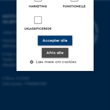
MARKETING
FUNKTIONELLE
INSTITUT FOR
MILJØVIDENSKAB
UKLASSIFICEREDE
Aarhus Universitet
Frederiksborgvej 399
Accepter alle
4000 Roskilde
Afvis alle
E-mail: envs@au.dk
Telefon: 8715 0000
Læs mere om cookies
(Hovedomstillingen på AU)
CVR-nr: 31119103
Nødvendige
Statistiske
Marketing
EAN-nummer: 5798000867000
Funktionelle
Uklassificerede