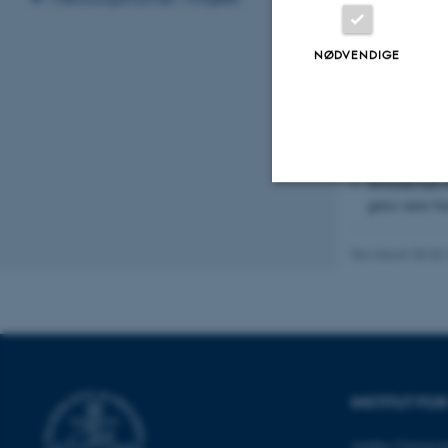
Hvordan kan h
kildesortering
NØDVENDIGE
Hvorledes udf
Hvilke politi
incitamenter t
Hvordan virke
Hvordan kan f
gøres mere bæ
Nødvendige
Revideret 08.05
Nødvendige cooki
grundlæggende fu
cookies.
INSTITUT FO
Navn
Aarhus Universit