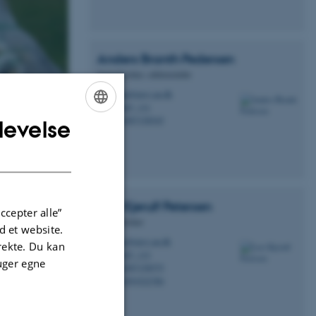
Anders Branth
Pedersen
Seniorforsker, sektionsleder
abp@envs.au.dk
M
7407, 131
H
+4587158545
levelse
P
ENGLISH
det danske
DANISH
rden. I verden af
åndteringen og
Lars Kjerulf
Petersen
 genanvendelse.
ccepter alle”
Seniorforsker
anvendelses
 et website.
 virksomheder kan
lkp@envs.au.dk
M
irekte. Du kan
s begrænset
7407, 133
H
uger egne
+4587158575
e og kan
P
+4593522780
P