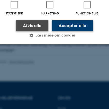
usholdninger integreres i en mere bæredygtig anvendelse af affaldsressource
 af affald og et bedre design af affaldsinfrastrukturen?
STATISTISKE
MARKETING
FUNKTIONELLE
ormes en velfærdsøkonomisk hensigtsmæssig affaldshåndtering?
ske styringsinstrumenter vil det være mest hensigtsmæssigt at benytte med henb
Afvis alle
Accepter alle
il en større grad af genanvendelse?
Læs mere om cookies
r den nuværende regulering, og hvordan spiller den sammen med anden regule
orbruget af fødevarer, beklædning, IT, husholdningsredskaber og andre produkt
redygtigt?
Statistiske
Marketing
Funktionelle
.2025
-
Doan Nainggolan
es hjælper med at gøre hjemmesiden brugbar ved at aktiv
nktioner som navigation mm. Hjemmesiden kan ikke funge
R MILJØVIDENSKAB
OM OS
Udbyder / Domæne
Udløb
Beskrivelse
et
Profil