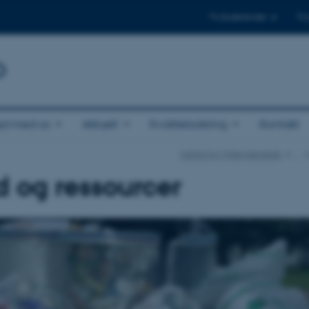
Til studerende
Til
b
jd med os
Aktuelt
Kvalitetssikring
Kontakt
Institut for Miljøvidenskab
…
d og ressourcer