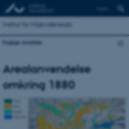
English
Institut for Miljøvidenskab
Faglige områder
Arealanvendelse
omkring 1880