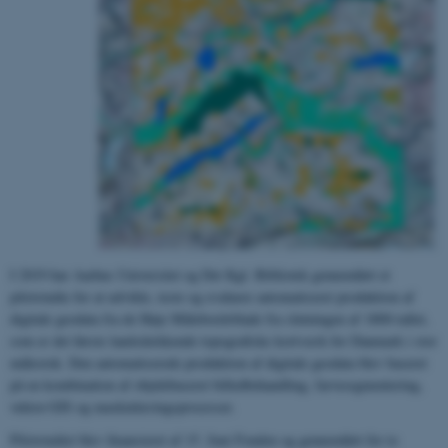
I 2019 har Aarhus Universitet og Det Kgl. Bibliotek gennemført et
pilotstudie for at udvikle, teste og evaluere automatiseret produktion af
digitale geodata fra de Høje Målebordsblade fra slutningen af 1800-tallet,
som er det første landsdækkende topografiske kortværk for Danmark i stor
målestok. Den automatiserede produktion af digitale geodata blev baseret
på en kombination af objektbaseret billedbehandling, farvesegmentering,
vektor-GIS og maskinlæringsprocesser.
Pilotstudiet blev finansieret af 15. Juni Fonden og gennemført for to