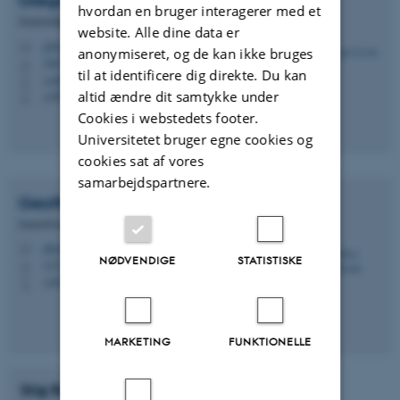
Gregor
Levin
hvordan en bruger interagerer med et
Seniorrådgiver
website. Alle dine data er
gl@envs.au.dk
M
anonymiseret, og de kan ikke bruges
7407, 135
H
til at identificere dig direkte. Du kan
+4587158664
P
altid ændre dit samtykke under
+4593522890
P
Cookies i webstedets footer.
Universitetet bruger egne cookies og
cookies sat af vores
samarbejdspartnere.
Geoffrey Brian
Groom
Seniorforsker
gbg@agro.au.dk
M
NØDVENDIGE
STATISTISKE
1171, 529
H
+4530183167
P
MARKETING
FUNKTIONELLE