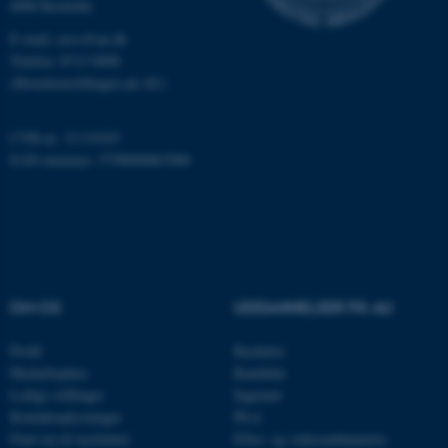
som navigation mm.
4000 Roskilde
Hjemmesiden kan ikke
E-mail: envs@au.dk
fungerer uden disse cookies.
Telefon: 8715 0000
(Hovedomstillingen på AU)
CVR-nr: 31119103
Navn
Udbyder / Domæne
EAN-nummer: 5798000867000
be_typo_user
TYPO3 Association
.au.dk
fe_typo_user
Typo3 Association
.au.dk
OM OS
UDDANNELSER PÅ AU
Profil
Bachelor
Medarbejdere
Kandidat
Ledige stillinger
Ingeniør
Kontaktoplysninger
Ph.d.
Find vej til instituttet
Efter- og videreuddannelse