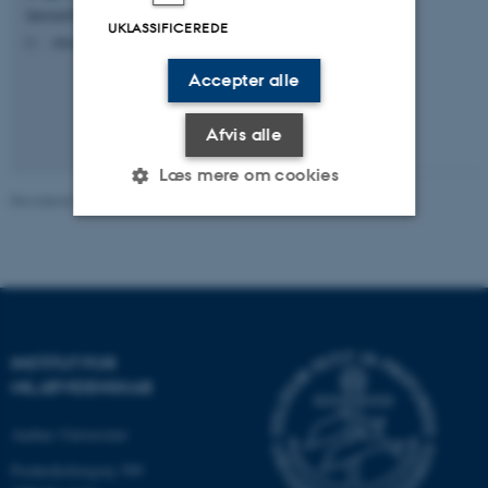
UKLASSIFICEREDE
Accepter alle
Afvis alle
Læs mere om cookies
Revideret 08.05.2025
-
Gregor Levin
Nødvendige
Statistiske
Marketing
Funktionelle
Uklassificerede
INSTITUT FOR
MILJØVIDENSKAB
Nødvendige cookies hjælper
med at gøre hjemmesiden
Aarhus Universitet
brugbar ved at aktivere nogle
grundlæggende funktioner
Frederiksborgvej 399