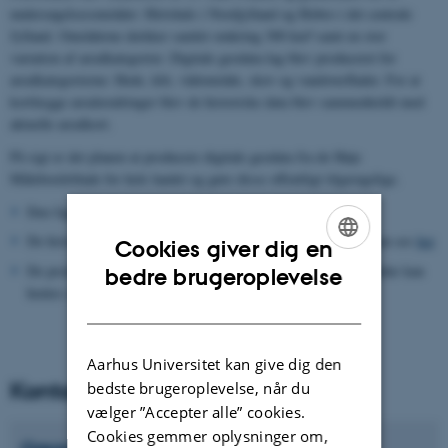
undersøgelsesområder: Hirtshals i Nordjylland og Hobro i det centrale
Jylland. Områderne dækker samlet omkring 300 km² samt en stor
variation af arealkategorier. Digitale geodata-lag blev produceret for
arealkategorierne: Hede, klit, vådområde, skov og vandoverflader. For at
kortlægge arealændringer blev de historiske data blev sammenholdt med
aktuelle arealkort.
På sigt er det planen at producere digitale geodata fra de Høje
Målebordsblade for hele landet og gøre disse offentligt tilgængelige.
Den faglige rapport for pilotstudiet kan finde
her
De historiske og aktuelle arealkategorier for pilotområderne kan ses
her
Cookies giver dig en
ENGLISH
De producerede geodata for arealkategorier for de to pilotområder kan
bedre brugeroplevelse
hentes som ESRI shape-filer
her
DANISH
Aarhus Universitet kan give dig den
Kontaktpersoner
bedste brugeroplevelse, når du
vælger ”Accepter alle” cookies.
Cookies gemmer oplysninger om,