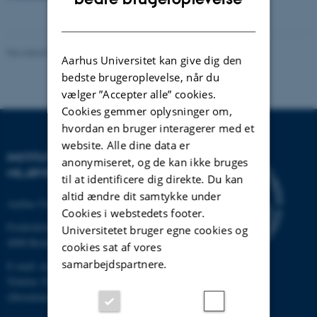
DANISH
Revideret 30.06.2025
-
Katja Hossy Hjelgaard
Aarhus Universitet kan give dig den
bedste brugeroplevelse, når du
vælger ”Accepter alle” cookies.
Cookies gemmer oplysninger om,
hvordan en bruger interagerer med et
website. Alle dine data er
INSTITUT FOR
anonymiseret, og de kan ikke bruges
MILJØVIDENSKAB
til at identificere dig direkte. Du kan
altid ændre dit samtykke under
Aarhus Universitet
Cookies i webstedets footer.
Frederiksborgvej 399
Universitetet bruger egne cookies og
4000 Roskilde
cookies sat af vores
samarbejdspartnere.
E-mail: envs@au.dk
Telefon: 8715 0000
(Hovedomstillingen på AU)