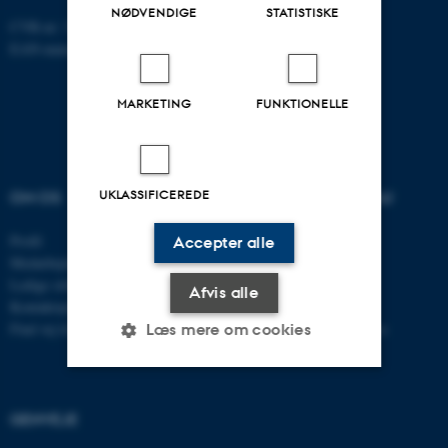
NØDVENDIGE
STATISTISKE
CVR-nr: 31119103
EAN-nummer: 5798000867000
MARKETING
FUNKTIONELLE
UKLASSIFICEREDE
OM OS
UDDANNELSER PÅ AU
Profil
Bachelor
Accepter alle
Medarbejdere
Kandidat
Ledige stillinger
Ingeniør
Afvis alle
Kontaktoplysninger
Ph.d.
Find vej til instituttet
Efter- og videreuddannelse
Læs mere om cookies
Nødvendige
Statistiske
Marketing
GENVEJE
Funktionelle
Uklassificerede