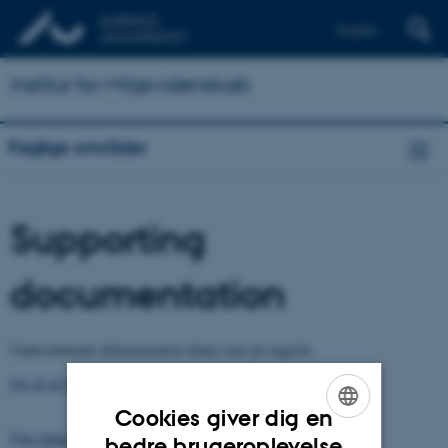
English
Institut for Miljøvidenskab
Faglige områder
Supporting
documentation
Understøttende dokumentation findes kun på engelsk.
For at gå til den engelsksprogede side, tryk her.
Cookies giver dig en
Følg linket her for at gå til forsiden (på dansk).
ENGLISH
bedre brugeroplevelse