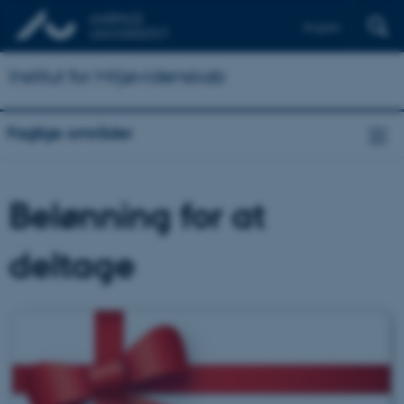
English
Institut for Miljøvidenskab
Faglige områder
Belønning for at
deltage