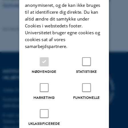
Facebookside
anonymiseret, og de kan ikke bruges
til at identificere dig direkte. Du kan
altid ændre dit samtykke under
Cookies i webstedets footer.
Revideret 08.05.2025
Universitetet bruger egne cookies og
cookies sat af vores
samarbejdspartnere.
INSTITUT FOR
NØDVENDIGE
STATISTISKE
MILJØVIDENSKAB
Aarhus Universitet
MARKETING
FUNKTIONELLE
Frederiksborgvej 399
4000 Roskilde
E-mail: envs@au.dk
Telefon: 8715 0000
UKLASSIFICEREDE
(Hovedomstillingen på AU)