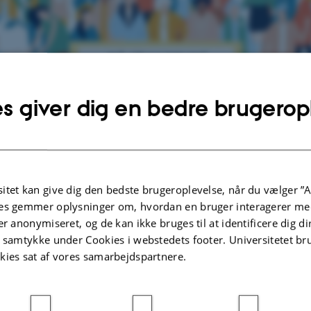
s giver dig en bedre brugerop
ores undersøgelse
er at udforske jeres daglige transportmønstre samt hvilke 
an have (f.eks. støj og trafiksikkerhed).
gerne identificere de steder, I nyder at være.
ersøge hvordan I som byboere rejser rundt i byen
og hvad lokalmiljøet bety
itet kan give dig den bedste brugeroplevelse, når du vælger ”A
inde ud af hvor i byen, I nyder at være
es gemmer oplysninger om, hvordan en bruger interagerer med
 del af et stort, internationalt forskningssamarbejde (ICARUS) på tværs af Eu
er anonymiseret, og de kan ikke bruges til at identificere dig d
, kan du klikke på fanen "ICARUS - hvad er det?" til højre.
t samtykke under Cookies i webstedets footer. Universitetet br
eskemaundersøgelsen
kies sat af vores samarbejdspartnere.