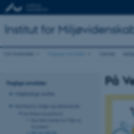
Institut for Miljøvidenska
Om Instituttet
Faglige områder
Centre
Arbe
På Ve
Faglige områder
Miljøfarlige stoffer
Samfund, miljø og ressourcer
Sundhed og samfund
Big Data Center for Miljø og
Sundhed
På Vej i Din By