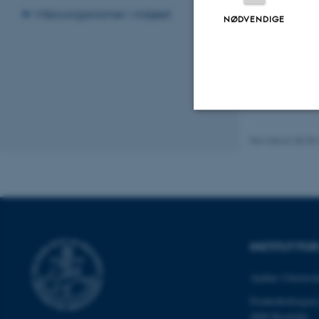
Mikroorganismer i miljøet
NØDVENDIGE
Nødvendige
Revideret 08.05
Nødvendige cooki
grundlæggende fu
cookies.
INSTITUT FO
Aarhus Universit
Navn
Frederiksborgvej
be_typo_user
4000 Roskilde