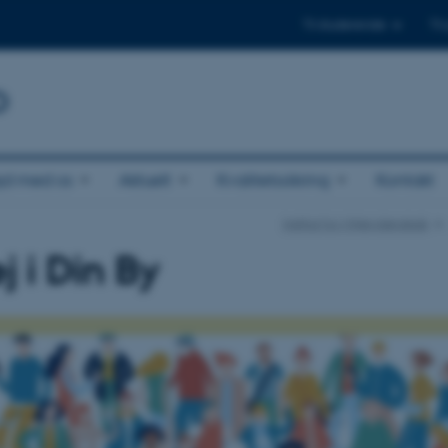
Til studerende
Til
b
jd med os
Aktuelt
Kvalitetssikring
Kontakt
Institut for Miljøvidenskab
j i Din By