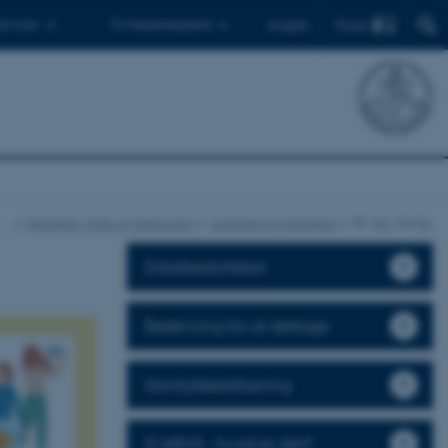
Find
 ph.d.er
Til medarbejdere
English
…
Samfund, miljø og ressourcer
Sundhed og samfund
På Vej i Din By
Databeskyttelse
Belønning for at deltage
Samtykkeerklæring
ICARUS - hvad er det?