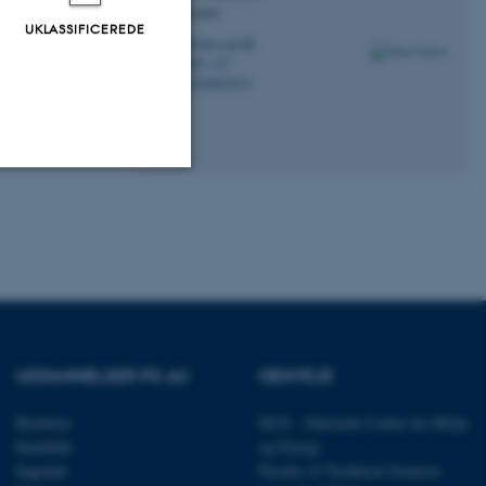
Seniorforsker
UKLASSIFICEREDE
aj@envs.au.dk
M
7407, 137
H
+4526827673
P
Uklassificerede
ere nogle
rer uden disse
UDDANNELSER PÅ AU
GENVEJE
Bachelor
DCE - Nationalt Center for Miljø
Kandidat
og Energi
Ingeniør
Faculty of Technical Sciences
 vores CMS-udbyder,