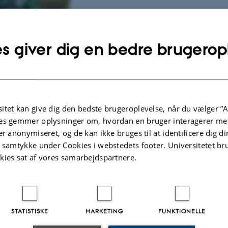
s giver dig en bedre brugerop
 forskningsområde er at:
itet kan give dig den bedste brugeroplevelse, når du vælger ”A
es gemmer oplysninger om, hvordan en bruger interagerer med
teknikker og anvendelsesområder med henblik på at implementere eDNA i na
ing.
er anonymiseret, og de kan ikke bruges til at identificere dig d
t samtykke under Cookies i webstedets footer. Universitetet br
teknikker til ekstraktion af DNA og RNA fra miljøprøver, og til amplificer
kies sat af vores samarbejdspartnere.
matiske analyser og forbedring af tilgængelige databaser.
il at øge vores forståelse af biodiversitet og interaktioner mellem samfund I 
For nuværende fokuserer vi på
af mikroorganismer og hvirvelløse dyr i jord, rhizosphere og regnormegange
STATISTISKE
MARKETING
FUNKTIONELLE
virvelløse dyr