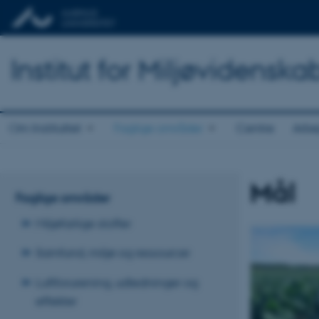
Institut for Miljøvidenska
Om Instituttet
Faglige områder
Centre
Arbe
Mål
Faglige områder
Miljøfarlige stoffer
Samfund, miljø og ressourcer
Luftforurening, udledninger og
effekter