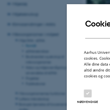
Miljøstøj
Miljøteknologi
Cookie
Klimaændringer i Arktis
Mikroorganismer i miljøet
Miljø DNA - eDNA
Formål
Formål med dette
eDNA teknikker
Aarhus Univers
Biodiversitet og økologi af
cookies. Cooki
Udvikle eDNA 
mikroorganismer
miljøovervågn
Alle dine data 
Natur og miljøovervågning med
altid ændre di
Udvikle eDNA 
anvendelse af eDNA
cookies og coo
RNA, bioinfor
Projekter
Anvende eDNA t
Publikationer
økosystemer. 
Mikroorganismernes funktioner
Samfund 
Luftens mikrobiologi
NØDVENDIGE
Marine h
Biologisk fjernelse af forurenende
stoffer