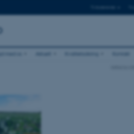
Til studerende
Til
b
jd med os
Aktuelt
Kvalitetssikring
Kontakt
Institut for M