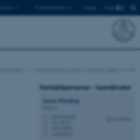
Find
 ph.d.er
Til medarbejdere
English
iljøvidenskab
…
Mikroorganismer i miljøet
Miljø DNA - eDNA
Formål
Kontaktpersoner - koordinator
Anne
Winding
Professor
aw@envs.au.dk
M
7411, B2.16
H
+4587169049
P
+4530254675
P