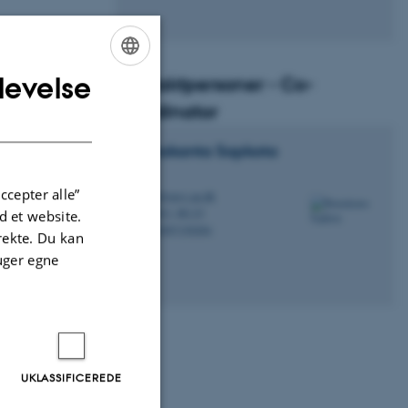
levelse
Kontaktpersoner - Co-
ENGLISH
koordinator
DANISH
Rumakanta
Sapkota
Lektor
ccepter alle”
rs@envs.au.dk
M
7411, B2.23
 et website.
tur- og
H
+4587150284
P
irekte. Du kan
uger egne
ing af DNA og
alle
UKLASSIFICEREDE