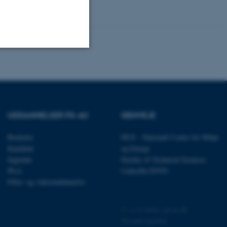
Uklassificerede
ere nogle
UDDANNELSER PÅ AU
GENVEJE
rer uden disse
Bachelor
DCE - Nationalt Center for Miljø
Kandidat
og Energi
Ingeniør
Faculty of Technical Sciences
Ph.d.
LinkedIn ENVS
Efter- og videreuddannelse
 vores CMS-udbyder,
identificere en backend-
bruger er logget ind i
©
—
Cookies på au.dk
Privatlivspolitik