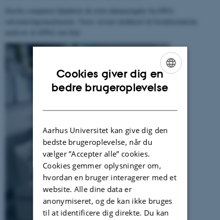
Stærke computere håndterer de store datamængder fra DNA
sekventeringsmaskinerne. Vores servere dedikeret til bioinformatiske
analyser af eDNA star klar.
Cookies giver dig en
ENGLISH
bedre brugeroplevelse
DANISH
Aarhus Universitet kan give dig den
bedste brugeroplevelse, når du
vælger ”Accepter alle” cookies.
Cookies gemmer oplysninger om,
hvordan en bruger interagerer med et
website. Alle dine data er
anonymiseret, og de kan ikke bruges
til at identificere dig direkte. Du kan