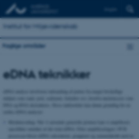
English
Institut for Miljøvidenskab
Faglige områder
eDNA teknikker
eDNA analyse involverer indsamling af prøver fra meget forskellige
miljøer som vand, jord, sediment, fækalier osv, hvorfra nucleinsyrer som
DNA og RNA ekstraheres. Disse nukleotider kan danne grundlag for en
række eDNA analyser:
Metabarcoding: Når vi anvender generelle primere kan vi amplificere
specifikke områder af det total eDNA. Efter amplificeringen i PCR
processen bliver eDNA sekventeret, grupperet og sammenholdt med en