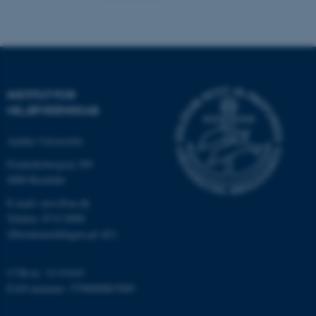
Navn
Udbyder / Domæne
be_typo_user
TYPO3 Association
.au.dk
INSTITUT FOR
MILJØVIDENSKAB
fe_typo_user
Typo3 Association
.au.dk
Aarhus Universitet
Frederiksborgvej 399
4000 Roskilde
E-mail: envs@au.dk
Telefon: 8715 0000
(Hovedomstillingen på AU)
CVR-nr: 31119103
EAN-nummer: 5798000867000