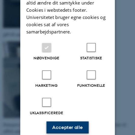
altid ændre dit samtykke under
Cookies i webstedets footer.
Universitetet bruger egne cookies og
cookies sat af vores
samarbejdspartnere.
QPCR maskiner
NØDVENDIGE
STATISTISKE
MARKETING
FUNKTIONELLE
UKLASSIFICEREDE
Nanopore and Illumina MiSeq- og NextSeq- sekventerings platforme til
Accepter alle
eDNA analyse