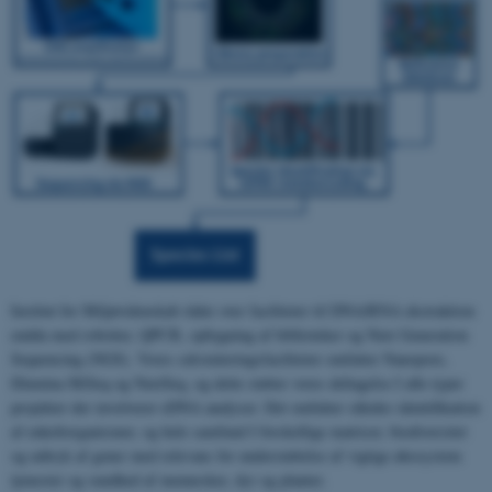
Institut for Miljøvidenskab råder over faciliteter til DNA/RNA ekstraktion
endda med robotter, QPCR, opbygning af biblioteker og Next Generation
Sequencing (NGS). Vores sekventeringsfaciliteter omfatter Nanopore,
Illumina MiSeq og NextSeq, og dette støtter vores deltagelse I alle typer
projekter der involverer eDNA analyser. Det omfatter således identifikation
af enkeltorganismer, og hele samfund I forskellige matricer, biodiversitet
og udtryk af gener med relevans for understøttelse af vigtige økosystem
tjenester og sundhed af mennesker, dyr og planter.