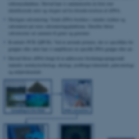
referencedatabase. Derved kan vi sammensætte en liste over
identificerede arter og slægter ud fra tilstedeværelsen af eDNA.
Shortgun sekventering: Totalt eDNA brækkes i mindre stykker og
sekventeret på vores sekventeringsplatforme. Derefter bliver
sekvenserne sat sammen til gener og genomer.
Kvatitativ PCR (QPCR): Ved at anvende primere, der er specifikke for
grupper eller arter kan vi amplificere en specifik DNA gruppe eller art.
Derved bliver eDNA brugt til at addressere forskningssprøgesmål
indenfor molekylærbiologi, økologi, jordbrugsvidenskab, palæontologi
og miljøvidenskab.