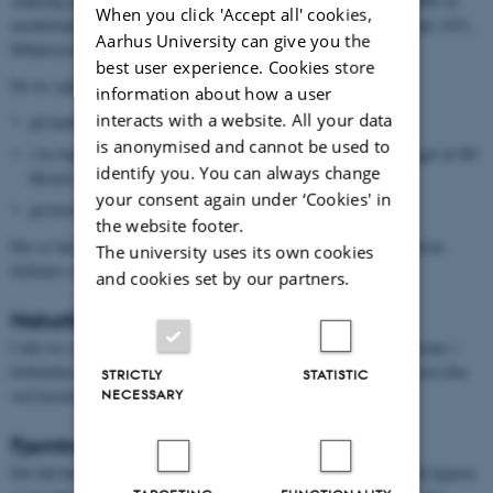
omkring partikler. Rapporten er udarbejdet for Miljøstyrelsen i 2005 af
When you click 'Accept all' cookies,
medarbejdere ved DMU samt flere andre institutioner (Miljøprojekt 1021,
Aarhus University can give you the
Miljøstyrelsen 2005).
best user experience. Cookies store
De tre søjler viser fordelingen henholdsvis
information about how a user
interacts with a website. All your data
på landet;
is anonymised and cannot be used to
i by-baggrund - eksempelvis findes en sådan målestation på taget af HC
identify you. You can always change
Ørsted instituttet ved Fælledparken i København;
your consent again under ‘Cookies' in
på fortovet i en stærkt trafikeret gade.
the website footer.
Der er tale om bidragene regnet som middelværdi over et år. Søjlerne
The university uses its own cookies
forklares nærmere i det følgende.
and cookies set by our partners.
Naturlige kilder
I alle tre søjler ses et bidrag (grønt) fra naturlige kilder. Det optræder i
forbindelse med høje vindhastigheder, f.eks. ved ophvirvling af jord eller
STRICTLY
STATISTIC
ved forstøvning af havvand (saltpartikler).
NECESSARY
Fjerntransport
Det blå bidrag - fjerntransport - går også igen i samtlige søjler. På figuren