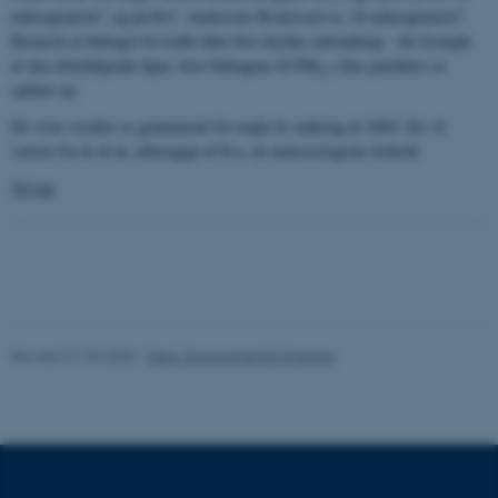
functionality, e.g. navigation
3
3
mikrogram/m
, og på H.C. Andersens Boulevard ca. 18 mikrogram/m
.
etc. The website does not
Bemærk at bidraget fra trafik ikke blot skyldes udstødning - det fremgår
work without these cookies.
af den efterfølgende figur, hvor bidragene til PM
(fine partikler) er
2.5
splittet op.
De viste værdier er gennemsnit for nogle år omkring år 2002. De vil
variere fra år til år, afhængigt af bl.a. de meteorologiske forhold.
Name
Provider / Domain
Til top
be_typo_user
TYPO3 Association
.au.dk
Revised 21.03.2025
-
Dept. Environmental Science
fe_typo_user
Typo3 Association
.au.dk