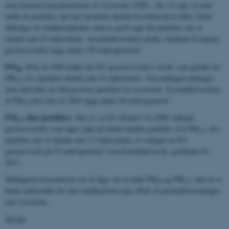
man normalt koncentrationen af svævestøv (TSP) - det vil sige, at man
målte de partikler, der kan opsamles direkte fra luften på et filter. Dette
afhænger af vindhastigheden, men er groft sagt alle partikler, der er
mindre end 25 mikrometer. Årsmiddelværdien skulle i henhold til danske
3
grænseværdier ligge under 150 mikrogram/m
.
PM
. Efter år 2000 trådte der EU-grænseværdier i kraft, som gælder for
10
PM
, dvs partikler mindre end 10 mikrometer. Ved målingen medtager
10
man altså ikke de allergroveste partikler fra svævestøv. Årsmiddelværdien
3
af PM
skal efter år 2005 ligge under 40 mikrogram/m
.
10
PM
(fine partikler)
. Der er i et EU-direktiv fra 2008 vedtaget
2.5
grænseværdier som tager sigte på endnu mindre partikler. For PM
, dvs.
2.5
partikler, der er mindre end 2,5 mikrometer, er vedtaget en EU-
3
grænseværdi på 25 mikrogram/m
som årsmiddelværdi, gældende fra
2015..
Målingerne koncentreres nu til dags om at måle PM
og PM
, idet de er
10
2.5
bedre målestokke for den sundhedsmæssige effekt af partikelforureningen
end svævestøv.
Til top