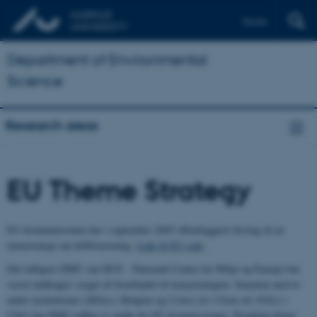
Dansk
Department of Environmental
Science
Research areas
EU Theme Strategy
EU-kommmisionen har i september 2005 offentliggjort forslag til en
temastrategi om luftforurening.
Link til EU-side
.
Det tidligere DMU (nu DCE - Nationalt Center for Miljø og Energi) har
været inddraget i noget af forarbejdet til temastrategien. Sammen med to
andre institutioner (
Milieu
i Belgien og
Center for Clean Air Policy
i
USA) har DMU udført et studie for EU-kommissionen. Projektet drejer