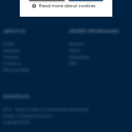
Read more about cookies
Strictly necessary
Statistic
ABOUT US
DEGREE PROGRAMMES
Targeting
Functionality
Profile
Bachelor
Unclassified
Employees
Master
Vacancies
Engineering
Contact us
PhD
Directions/Map
These cookies make it
possible to use basic website
functionality, e.g. navigation
etc. The website does not
SHORTCUTS
work without these cookies.
DCE - Danish Centre for Environment and Energy
Faculty of Technical Sciences
LinkedIn ENVS
Name
Provider / Domain