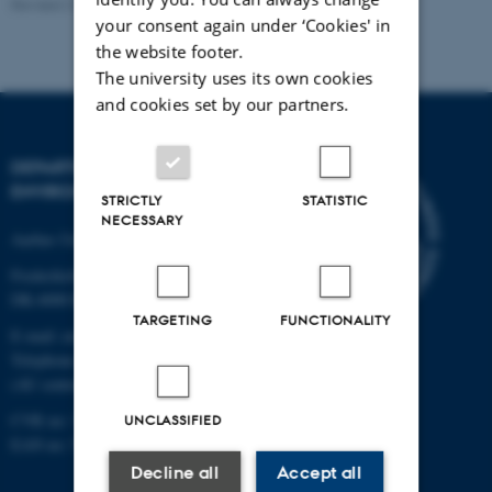
Revised 21.03.2025
-
Institut for Miljøvidenskab
your consent again under ‘Cookies' in
the website footer.
The university uses its own cookies
and cookies set by our partners.
DEPARTMENT OF
ENVIRONMENTAL SCIENCE
STRICTLY
STATISTIC
NECESSARY
Aarhus University
Frederiksborgvej 399
DK-4000 Roskilde
TARGETING
FUNCTIONALITY
E-mail: envs@au.dk
Telephone: +45 8715 0000
(AU central switchboard)
CVR no: 31119103
UNCLASSIFIED
EAN no: 5798000867000
Decline all
Accept all