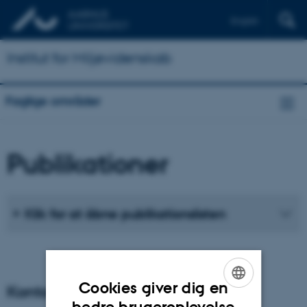
English
Institut for Miljøvidenskab
Faglige områder
Publikationer
Klik for at åbne publikationslisten
Cookies giver dig en
Kontaktpersoner - koordinator
ENGLISH