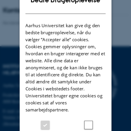
bedre brugeroplevelse
DANISH
Kontaktpersoner - Co-koordinator
Revideret 08.05.2025
-
Anne Winding
Aarhus Universitet kan give dig den
bedste brugeroplevelse, når du
vælger ”Accepter alle” cookies.
Cookies gemmer oplysninger om,
hvordan en bruger interagerer med et
website. Alle dine data er
INSTITUT FOR
anonymiseret, og de kan ikke bruges
MILJØVIDENSKAB
til at identificere dig direkte. Du kan
altid ændre dit samtykke under
Aarhus Universitet
Cookies i webstedets footer.
Frederiksborgvej 399
Universitetet bruger egne cookies og
4000 Roskilde
cookies sat af vores
samarbejdspartnere.
E-mail: envs@au.dk
Telefon: 8715 0000
(Hovedomstillingen på AU)