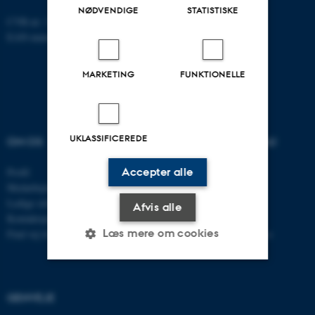
NØDVENDIGE
STATISTISKE
CVR-nr: 31119103
EAN-nummer: 5798000867000
MARKETING
FUNKTIONELLE
UKLASSIFICEREDE
OM OS
UDDANNELSER PÅ AU
Profil
Bachelor
Accepter alle
Medarbejdere
Kandidat
Ledige stillinger
Ingeniør
Afvis alle
Kontaktoplysninger
Ph.d.
Læs mere om cookies
Find vej til instituttet
Efter- og videreuddannelse
Nødvendige
Statistiske
Marketing
GENVEJE
Funktionelle
Uklassificerede