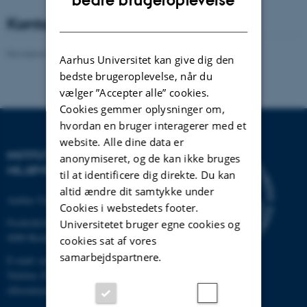
bedre brugeroplevelse
DANISH
Kontaktpersoner - Co-koordinator
Revideret 08.05.2025
-
Anne Winding
Aarhus Universitet kan give dig den
bedste brugeroplevelse, når du
vælger ”Accepter alle” cookies.
Cookies gemmer oplysninger om,
hvordan en bruger interagerer med et
website. Alle dine data er
INSTITUT FOR
anonymiseret, og de kan ikke bruges
MILJØVIDENSKAB
til at identificere dig direkte. Du kan
altid ændre dit samtykke under
Aarhus Universitet
Cookies i webstedets footer.
Frederiksborgvej 399
Universitetet bruger egne cookies og
4000 Roskilde
cookies sat af vores
samarbejdspartnere.
E-mail: envs@au.dk
Telefon: 8715 0000
(Hovedomstillingen på AU)