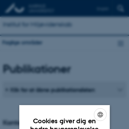
English
Institut for Miljøvidenskab
Faglige områder
Publikationer
Klik for at åbne publikationslisten
Cookies giver dig en
Kontaktpersoner - koordinator
ENGLISH