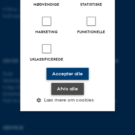
NØDVENDIGE
STATISTISKE
CVR-nr: 31119103
EAN-nummer: 5798000867000
MARKETING
FUNKTIONELLE
UKLASSIFICEREDE
OM OS
UDDANNELSER PÅ AU
Profil
Bachelor
Accepter alle
Medarbejdere
Kandidat
Ledige stillinger
Ingeniør
Afvis alle
Kontaktoplysninger
Ph.d.
Læs mere om cookies
Find vej til instituttet
Efter- og videreuddannelse
Nødvendige
Statistiske
Marketing
GENVEJE
Funktionelle
Uklassificerede