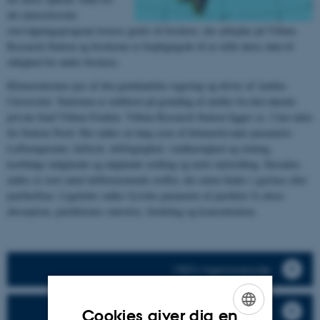
det atmosfæriske
overvågningsprogram leveres gratis til forskere, der arbejder på Villum
Research Station og forskerne er forpligtigede til at stille deres data til
rådighed for andre forskere.
Klimastationen ejes af den grønlandske regering og drives af Aarhus
Universitet. Stationen er etableret på grundlag af midler fra den danske
private fond Villum Fonden. Villum Research Station ligger ca. 2 km uden
for Station Nord. Her måles en lang serie af klimarelevante parametre:
Lufttemperatur, lufttryk, luftfugtighed, vindhastighed og retning,
kortbølge indgående og udgående stråling og netto indstråling. Desuden
måles et stort antal luftforurenende stoffer, der enten findes i gasfase eller
partikelfase. Ligeledes måles fysiske parametre af partikler fx deres
absorption, partiklernes størrelse, fordeling og koncentration.
VRS's hjemmeside
Aktiviteter
Cookies giver dig en