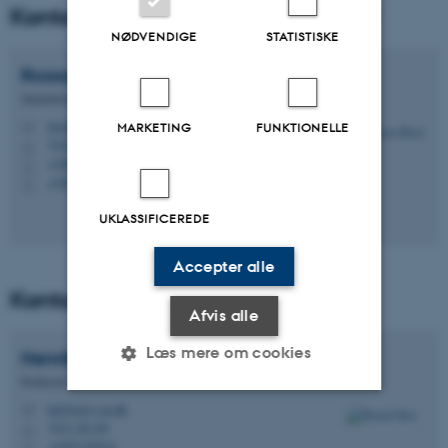
Kontaktperson stationskoordinator
NØDVENDIGE
STATISTISKE
Rossana
Bossi
Seniorforsker
rbo@envs.au.dk
MARKETING
FUNKTIONELLE
M
7412, C1.14
H
+4587158603
P
+4593522733
P
UKLASSIFICEREDE
Accepter alle
Kontaktperson stationschef
Afvis alle
Læs mere om cookies
Henrik
Skov
Professor
hsk@envs.au.dk
M
7413, D1.09
Nødvendige
Statistiske
Marketing
H
+4587158524