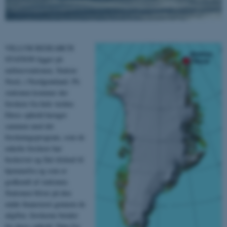
VILLUM RESEARCH
STATION ligger på
militærstationen, Station
Nord, i Nordgrønland. På
stationen kommer der
forskere fra hele verden.
Deres ophold hænger
sammen med det
forskningsprogram, som de
enkelte forskere har
beskrevet og fået tilskud til
hjemmefra og som er
godkendt af stationen.
Stationen bliver på den
måde finansieret gennem de
afgifter, forskerne betaler
for deres ophold. Data fra