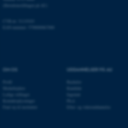
fe_typo_user
Typo3 Association
(Hovedomstillingen på AU)
.au.dk
CVR-nr: 31119103
EAN-nummer: 5798000867000
OM OS
UDDANNELSER PÅ AU
Profil
Bachelor
ASP.NET_SessionId
Microsoft Corporation
.au.dk
Medarbejdere
Kandidat
Ledige stillinger
Ingeniør
Kontaktoplysninger
Ph.d.
Find vej til instituttet
Efter- og videreuddannelse
JSESSIONID
Oracle Corporation
.au.dk