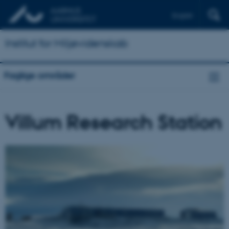
English
Institut for Miljøvidenskab
Faglige områder
Villum Research Station