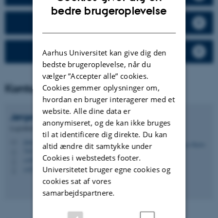
ENGLISH
bedre brugeroplevelse
Faciliteter
DANISH
Adgang til VRS
Aarhus Universitet kan give dig den
bedste brugeroplevelse, når du
vælger ”Accepter alle” cookies.
Kontaktpersoner sekretariat
Cookies gemmer oplysninger om,
hvordan en bruger interagerer med et
website. Alle dine data er
Jørgen
Skafte
anonymiseret, og de kan ikke bruges
Logistikleder
til at identificere dig direkte. Du kan
jska@envs.au.dk
M
altid ændre dit samtykke under
7425, P1.07
H
Cookies i webstedets footer.
+4587158674
P
Universitetet bruger egne cookies og
+4523227110
P
cookies sat af vores
samarbejdspartnere.