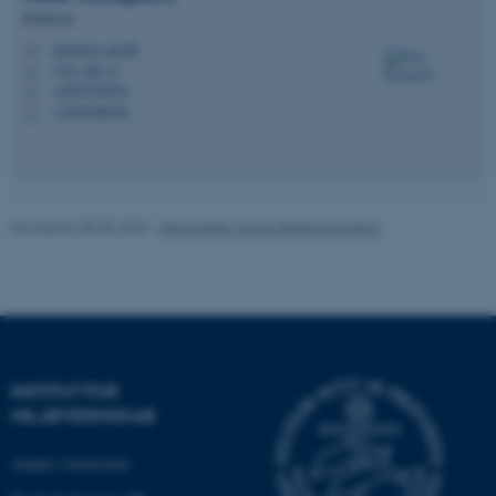
Professor
Nødvendige
Statistiske
Marketing
pst@envs.au.dk
M
Funktionelle
Uklassificerede
7411, B2.12
H
+4587158476
P
+4593508396
P
Nødvendige cookies hjælper
med at gøre hjemmesiden
brugbar ved at aktivere nogle
Revideret 08.05.2025
-
Alexandre Magno Barbosa Anesio
grundlæggende funktioner
som navigation mm.
Hjemmesiden kan ikke
fungerer uden disse cookies.
INSTITUT FOR
MILJØVIDENSKAB
Navn
Udbyder / Domæne
be_typo_user
TYPO3 Association
Aarhus Universitet
.au.dk