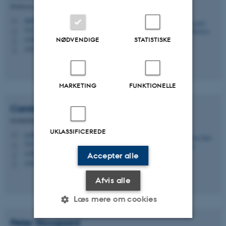
Professor, sektionsleder og ARC Cluster leder
ama@envs.au.dk
M
7411, B2.04
H
+4587158736
NØDVENDIGE
STATISTISKE
P
+4522568980
P
MARKETING
FUNKTIONELLE
Carsten Suhr
Jacobsen
Institutleder, professor
UKLASSIFICEREDE
csj@envs.au.dk
M
7411, B2.14
H
+4587158701
P
Accepter alle
+4525377667
P
Afvis alle
Læs mere om cookies
Peter
Stougaard