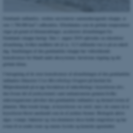
Grønlands indlandsis, verdens næststørste sammenhængende iskappe, er
2
over 1.700.000 km
i udbredelse. Efterhånden som de globale temperaturer
stiger på grund af klimaændringer, accelererer afsmeltningen fra
Grønlands iskappe hurtigt. Den 1. august 2019 oplevedes en rekordstor
afsmeltning, hvilket medførte tab af ca. 12,5 milliarder ton is på en enkelt
dag. Smeltningen af ​​den grønlandske iskappe har vidtrækkende
konsekvenser for blandt andet økosystemer, havniveau stigning og det
globale klima.
I betragtning af de store konsekvenser af afsmeltningen af den grønlandske
indlandsis fokucerer
Cryo-Microbiology Gruppen
på Institut for
Miljøvidenskab på at øge forståelsen af ​​mikrobiologi i kryosfæren (dvs.
den frosne del af jordsystemet) samt mekanismerne gennem hvilke
mikroorganismer påvirker den grønlandske indlandsis og dermed resten af
​​planeten. Man troede længe, at kryosfæren var steril, men i de senere år er
kryosfæren blevet anerkendt som én af ​​jordens biomer. Biologisk aktive
alger, svampe, bakterier og vira dominerer disse kolde omgivelser og har
evnen til at ændre isens og sneens fysiske og kemiske egenskaber.