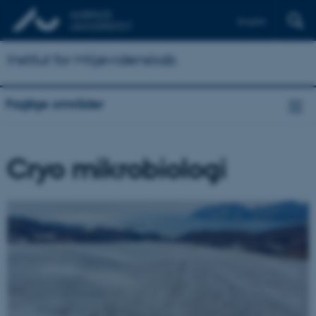
English
Institut for Miljøvidenskab
Faglige områder
Cryo mikrobiologi