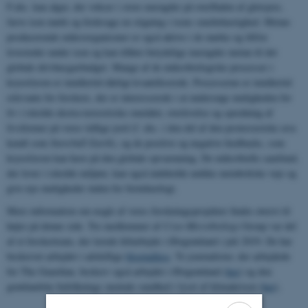
F.eks. kan alger, der vokser i store mængder på overfladen af ​​gletsjere,
farve isen mørk og forårsage en stigning i isens smeltehastighed. Metan-
producerende mikroorganismer er også aktive i de mørke og iltfrie
levesteder under isen og kan tilføre betydelige mængder metan til det
globale drivhusgasbudget. Mange af de mikrobiologiske processer i
kryosfæren er imidlertid dårligt kvantificerede. Processerne er imidlertid
relevante for forskere, der er interesserede i at undersøge muligheden for
liv i iskolde ekstra-terrestriske områder, overlevelse og spredning af
livsformer på vores tidlige jord (f. eks. i den del af den proterozoiske æra
kendt som
Snowball Earth
), og de positive og negative feedbacks, som
kryosfæren kan have på den globale opvarmning. De mikrobielle samfund,
der lever i iskolde miljøer, kan også indeholde unikke metaboliske veje og
give nye muligheder inden for bioteknologi.
Mere information om nogle af vores forskningsprojekter findes øverst til
højre på denne side. Tre medlemmer af
Cryo-Microbiology
Group var del
af et forskerteam, der lavede feltarbejde i Østgrønland i juli 2019. De har
beskrevet arbejdet i adskillige
blogindlæg
. To journalister, der arbejdede
for The Guardian, beskrev også arbejdet i Østgrønland (
her
) og den
grønlandske befolknings mentale sundhed i lyset af klimakrisen (
her
).