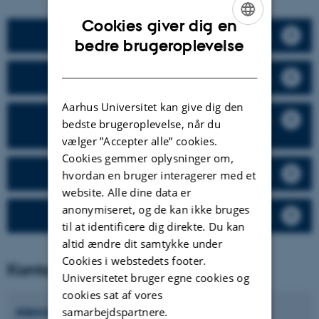
Cookies giver dig en
Biological mechanisms of ice darkening
ENGLISH
bedre brugeroplevelse
DANISH
The ice biome through time
Aarhus Universitet kan give dig den
Glacial algae biogeography and cold
bedste brugeroplevelse, når du
adaptation
vælger ”Accepter alle” cookies.
Cookies gemmer oplysninger om,
Cool Biotechnology
hvordan en bruger interagerer med et
website. Alle dine data er
anonymiseret, og de kan ikke bruges
Metabolic innovation in glacial bacteria
til at identificere dig direkte. Du kan
altid ændre dit samtykke under
Cookies i webstedets footer.
Kontaktpersoner
Universitetet bruger egne cookies og
cookies sat af vores
Alexandre Magno
Barbosa Anesio
samarbejdspartnere.