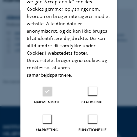
vælger ”Accepter alle” cookies.
Cookies gemmer oplysninger om,
hvordan en bruger interagerer med et
Alexandre Magno
Barbosa Anesio
website. Alle dine data er
Professor, sektionsleder og ARC Cluster leder
anonymiseret, og de kan ikke bruges
ama@envs.au.dk
M
til at identificere dig direkte. Du kan
7411, B2.04
H
+4587158736
P
altid ændre dit samtykke under
+4522568980
P
Cookies i webstedets footer.
Universitetet bruger egne cookies og
cookies sat af vores
samarbejdspartnere.
Revideret 08.05.2025
-
Alexandre Magno Barbosa Anesio
NØDVENDIGE
STATISTISKE
INSTITUT FOR
MARKETING
FUNKTIONELLE
MILJØVIDENSKAB