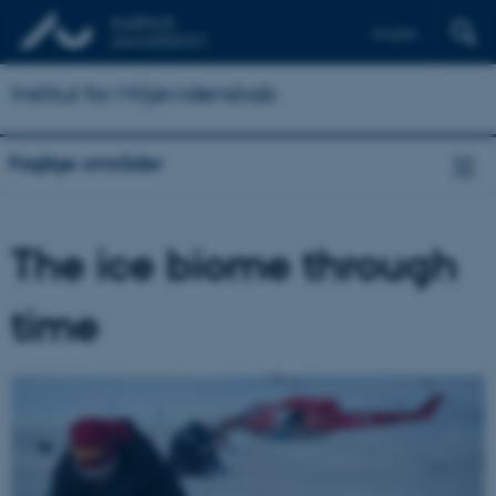
English
Institut for Miljøvidenskab
Faglige områder
The ice biome through
time