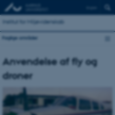
English
Institut for Miljøvidenskab
Faglige områder
Anvendelse af fly og
droner