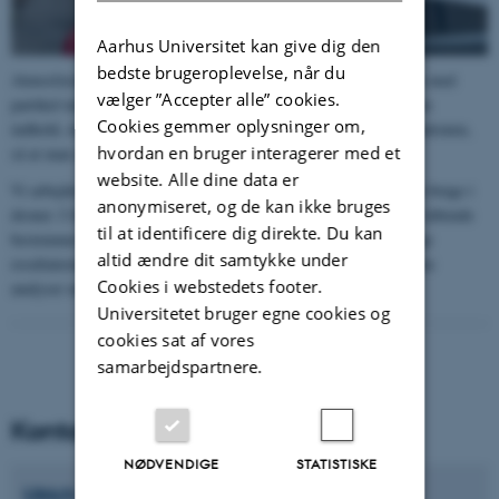
Aarhus Universitet kan give dig den
bedste brugeroplevelse, når du
Atmosfærekemikerne har anskaffet en stor drone og udstyret den med
vælger ”Accepter alle” cookies.
partikel-tæller og sod-måler. Denne forskningsdrone måler luftens
Cookies gemmer oplysninger om,
indhold, mens den flyver, og sender analyseresultaterne til jordstationen,
hvordan en bruger interagerer med et
så at man allerede under flyvningen kan vurdere resultaterne.
website. Alle dine data er
Vi arbejder ligeledes på en miniopsamler som mikrobiologer kan bruge i
anonymiseret, og de kan ikke bruges
droner. I fremtiden vil vi erstatte opsamleren med en sensor, der løbende
til at identificere dig direkte. Du kan
bestemmer luftens indhold af bakterier, for også at kunne modtage
altid ændre dit samtykke under
resultaterne direkte fra luften og gennemføre flere mikrobiologiske
Cookies i webstedets footer.
analyser under én flyvning.
Universitetet bruger egne cookies og
cookies sat af vores
samarbejdspartnere.
Kontaktpersoner
NØDVENDIGE
STATISTISKE
Ulrich Bay
Gosewinkel