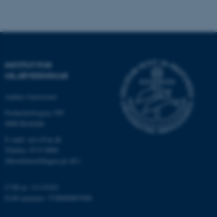
Nødvendige cookies hjælper
med at gøre hjemmesiden
brugbar ved at aktivere nogle
grundlæggende funktioner
som navigation mm.
INSTITUT FOR
Hjemmesiden kan ikke
MILJØVIDENSKAB
fungerer uden disse cookies.
Aarhus Universitet
Frederiksborgvej 399
4000 Roskilde
Navn
Udbyder / Domæne
E-mail: envs@au.dk
be_typo_user
TYPO3 Association
.au.dk
Telefon: 8715 0000
(Hovedomstillingen på AU)
CVR-nr: 31119103
fe_typo_user
Typo3 Association
.au.dk
EAN-nummer: 5798000867000