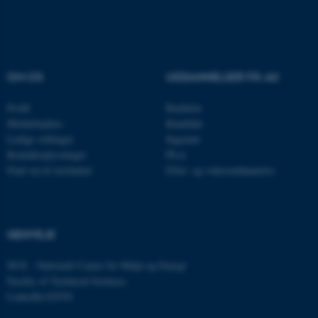
OM OS
UDDANNELSER PÅ AU
Profil
Bachelor
Medarbejdere
Kandidat
Ledige stillinger
Ingeniør
Kontaktoplysninger
Ph.d.
ASP.NET_SessionId
Microsoft Corporation
Find vej til instituttet
Efter- og videreuddannelse
.au.dk
GENVEJE
JSESSIONID
Oracle Corporation
.au.dk
DCE - Nationalt Center for Miljø og Energi
Faculty of Technical Sciences
LinkedIn ENVS
ARRAffinity
Microsoft Corporation