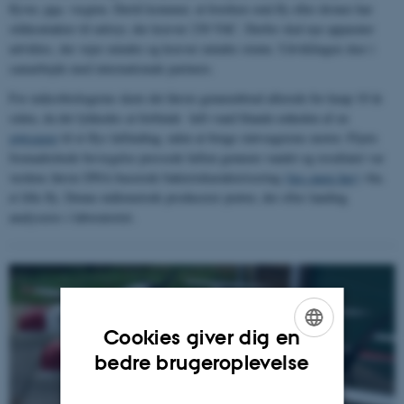
flyver, pga. vægten. Dertil kommer, at hverken små fly eller droner har
stikkontakter til udstyr, der kræver 230 VAC. Derfor skal nye apparater
udvikles, der vejer mindre og kræver mindre strøm. Udviklingen sker i
samarbejde med internationale partnere.
For mikrobiologerne skete det første gennembrud allerede for knap 10 år
siden, da det lykkedes at forbinde luft-vand blande-enheden af en
støvsuger
til et flys luftindtag, uden at bruge støvsugerens motor. Flyets
fremadrettede bevægelse pressede luften gennem vandet og resultatet var
verdens første DNA-baserede bakteriekarakterisering
(læs mere her)
vha.
et lille fly. Denne målemetode producerer prøver, der efter landing
analyseres i laboratoriet.
Cookies giver dig en
ENGLISH
bedre brugeroplevelse
DANISH