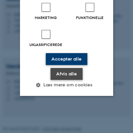
Seniorforsker
ulrich.gosewinkel@envs.au.dk
M
MARKETING
FUNKTIONELLE
7412, C2.51
H
+4528739397
P
+4528739397
P
UKLASSIFICEREDE
Accepter alle
Henrik
Skov
Professor
Afvis alle
hsk@envs.au.dk
M
Læs mere om cookies
7413, D1.09
H
+4587158524
P
+4530783170
P
Nødvendige
Statistiske
Marketing
Funktionelle
Uklassificerede
Revideret 08.05.2025
-
Ulrich Bay Gosewinkel