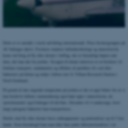
Dette er et område i stærk udvikling internationalt. Flere forskergrupper på
AU bidrager aktivt. Forskere studerer luftmikrobiologi og atmosfærisk
kemi ved brug af fly eller droner i luftlag, der er betydeligt højere end
dem, der kan nås fra jorden. Årsagen til denne interesse er at forskere vil
forklare transport, omdannelse og effekter af partikler (fx sod eller
bakterier) på klima og miljø i luften over fx Villum Research Station i
Nord Grønland.
På grund af den stigende temperatur på jorden er der et øget behov for at vi
kan beskrive luftens sammenhæng også højt oppe i atmosfæren, da
sporelementer også bidrager til drivhus. Desuden vil vi undersøge, hvor
langt patogene bakterier kan transporteres.
Derfor skal fly eller droner bære måleapparater og prøveudstyr op til 5 km
højde. Som hovedregel kan man ikke bare putte laboratorieudstyr i en