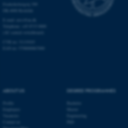
Targeting
Functionality
Frederiksborgvej 399
DK-4000 Roskilde
Unclassified
E-mail: envs@au.dk
Telephone: +45 8715 0000
(AU central switchboard)
These cookies make it
CVR no: 31119103
possible to use basic website
EAN no: 5798000867000
functionality, e.g. navigation
etc. The website does not
work without these cookies.
ABOUT US
DEGREE PROGRAMMES
Name
Provider / Domain
be_typo_user
TYPO3 Association
Profile
Bachelor
.au.dk
Employees
Master
Vacancies
Engineering
Contact us
PhD