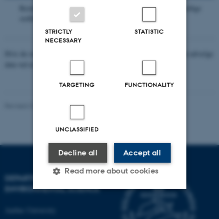
Beskrivelser af de metoder, der benyttes til at måle de forskellige
stoffer samt meteorologidata.
STRICTLY
STATISTIC
NECESSARY
Hvis du selv vil vælge, hvilke måleresultater, du vil se, så kan du udvælge
data ved at
slå op i databasen.
TARGETING
FUNCTIONALITY
Revised 31.03.2025
-
Institut for Miljøvidenskab
UNCLASSIFIED
Decline all
Accept all
Read more about cookies
DEPARTMENT OF
ENVIRONMENTAL SCIENCE
Strictly necessary
Statistic
Aarhus University