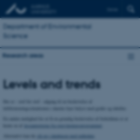
Dansk
Department of Environmental
Science
Research areas
Levels and trends
Her er - stof for stof - adgang til en beskrivelse af
luftforureningssituationen i danske byer belyst med grafer og tabeller.
En anden mulighed for at få en grundig beskrivelse af forholdene er at
hente en af
årsrapporterne fra overvågningsprogrammet
.
Alternativt kan du
slå op i databasen med måledata
.