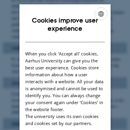
luftforurening med partikler.
Der findes grænseværdier for PM
og PM
, dvs. partikler mindre
10
2,5
end 10 og 2,5 µm. De helt fine partikler, de såkaldte ultrafine
Cookies improve user
partikler, mistænkes imidlertid også for at være væsentlige i
ENGLISH
experience
relation til helbredseffekter. Der foregår intensiv forskning på
DANISH
området.
Andre stoffer
When you click 'Accept all' cookies,
Et sæt af web-sider beskriver forureningssituationen for en række
Aarhus University can give you the
forskellige stoffer. Benyt menuen ude til venstre for at klikke dig
best user experience. Cookies store
ind på de stoffer, der interesserer dig.
information about how a user
interacts with a website. All your data
Årsrapporter
is anonymised and cannot be used to
Forureningssituationen beskrives i
årlige rapporter
, bl.a.
identify you. You can always change
årsrapporterne fra overvågningsprogrammet. Bemærk iøvrigt, at der
your consent again under ‘Cookies' in
findes populærvidenskabelige bøger om luftforurening udgivet i
the website footer.
DMU's serie
"Miljøbiblioteket"
.
The university uses its own cookies
and cookies set by our partners.
Målemetoder