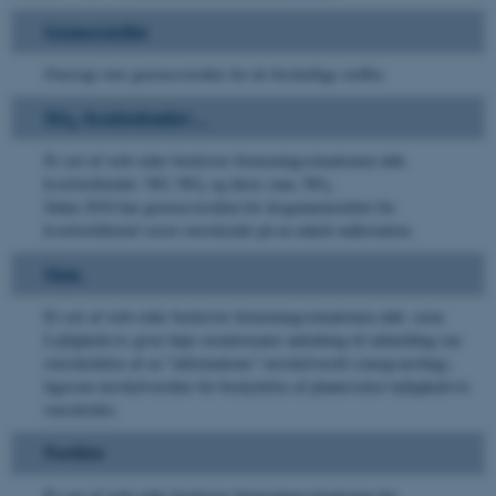
Grænseværdier
Oversigt over grænseværdier for de forskellige stoffer.
NO
(kvælstofoxider)
X
Et sæt af web-sider beskriver forureningssituationen mht.
kvælstofoxider: NO, NO
og deres sum, NO
.
2
x
Siden 2010 har grænseværdien for årsgennemsnittet for
kvælstofdioxid været overskredet på en enkelt målestation.
Ozon
Et sæt af web-sider beskriver forureningssituationen mht. ozon.
Lejlighedsvis giver høje ozonniveauer anledning til udmelding om
overskridelse af en "informations"-tærskelværdi (smogvarsling),
ligesom tærskelværdier for beskyttelse af plantevækst lejlighedsvis
overskrides.
Partikler
Et sæt af web-sider beskriver forureningssituationen for