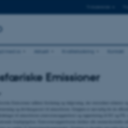
Til studerende
Til
b
jd med os
Aktuelt
Kvalitetssikring
Kontakt
sfæriske Emissioner
r
iske Emissioner udfører forskning og rådgivning, der overordnet relaterer sig
orurening og drivhusgasser) til atmosfæren. Gruppen er ansvarlig for de officie
ledninger til atmosfæren (emissionsopgørelser) og rapportering til EU og FN, 
tionale forpligtigelser. Emissionsopgørelserne dækker alle menneskeskabte u
orer og samlet 31 forureningskomponenter. Gruppen er desuden ansvarlig for g