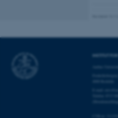
grundlæggende fu
cookies.
Revideret 13.11
Navn
be_typo_user
INSTITUT FO
fe_typo_user
Aarhus Universit
Frederiksborgvej
4000 Roskilde
E-mail: envs@a
Telefon: 8715 0
(Hovedomstillin
ASP.NET_SessionId
CVR-nr: 311191