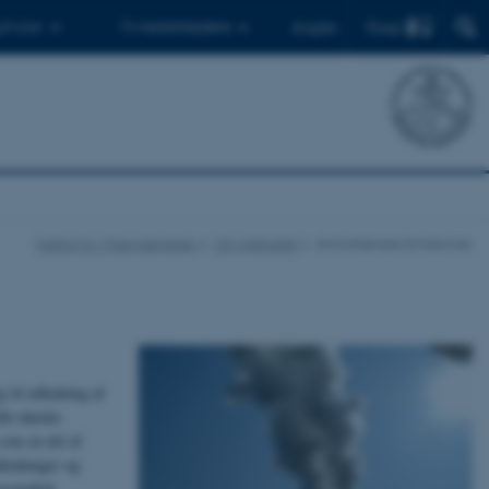
Find
 ph.d.er
Til medarbejdere
English
Institut for Miljøvidenskab
Om Instituttet
Atmosfæriske Emissioner
 til udledning af
lle danske
som en del af
dledninger og
eografisk