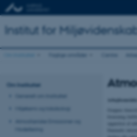
Institut for Miljøvidenska
Om Instituttet
Faglige områder
Centre
Arbe
Atmo
Om Instituttet
Generelt om Instituttet
Arbejdsområde
Miljøkemi og toksikologi
Gruppen Atmosfær
forurening (luftf
Atmosfæriske Emissioner og
opgørelser af ud
Modellering
Danmarks interna
dækker alle sekt