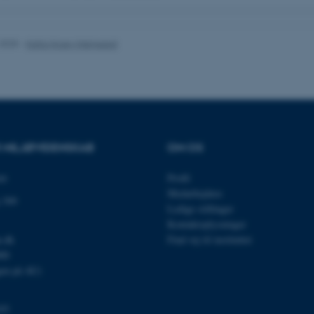
nktioner som navigation mm. Hjemmesiden kan ikke funge
.2025
-
Katja Hossy Hjelgaard
Udbyder / Domæne
Udløb
Beskrivelse
30
Denne cookie sættes af
TYPO3 Association
minutter
TYPO3, og bruges til at 
.au.dk
session, når en backend-
TYPO3 eller Frontend.
R MILJØVIDENSKAB
OM OS
30
Dette cookienavn er fo
Typo3 Association
minutter
webindholdsstyringssyst
.au.dk
som en brugersessionside
et
Profil
muligt at gemme bruger
Medarbejdere
tilfælde er det muligvis
 399
kan indstilles ved defau
Ledige stillinger
dette kan forhindres af 
de fleste tilfælde er det in
Kontaktoplysninger
ødelagt i slutningen af 
u.dk
Find vej til instituttet
indeholder en tilfældig id
specifikke brugerdata.
000
gen på AU)
Session
Denne cookie er en purp
Microsoft Corporation
cookie, der bruges af hj
.au.dk
i Microsoft .net- teknolo
til at opretholde en an
03