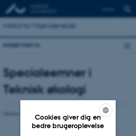
English
Institut for Miljøvidenskab
Arbejd med os
Specialeemner i
Teknisk økologi
Opdateres
Cookies giver dig en
ENGLISH
bedre brugeroplevelse
DANISH