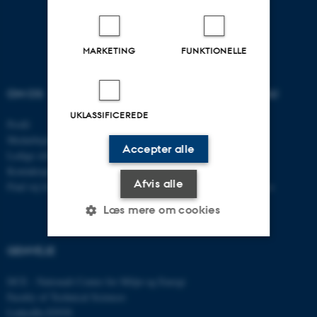
MARKETING
FUNKTIONELLE
OM OS
UDDANNELSER PÅ AU
UKLASSIFICEREDE
Profil
Bachelor
Medarbejdere
Kandidat
Accepter alle
Ledige stillinger
Ingeniør
Kontaktoplysninger
Ph.d.
Afvis alle
Find vej til instituttet
Efter- og videreuddannelse
Læs mere om cookies
GENVEJE
Nødvendige
Statistiske
Marketing
DCE - Nationalt Center for Miljø og Energi
Funktionelle
Uklassificerede
Faculty of Technical Sciences
LinkedIn ENVS