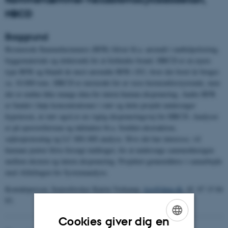
HBCD
Baggrund
Bromerede flammehæmmere (BFR) bliver bl.a. anvendt i møbelpolstring,
byggemateriale og elektronik for at forhindre brand. HBCD er en nyere
type BFR og blandt de mest anvendte BFR i EU, hvor der hvert år bruges
ca. 10.000 tons. HBCD er mistænkt for at være hormonforstyrrende, men
der er endnu ikke mange data for intern human eksponering. Andre BFR
er fundet i høje koncentrationer i støv og dette projekt undersøger
hypotesen, at støv også er en vigtig eksponeringsvej for HBCD. Analyser
er på sporstofniveau og inkludere bl.a. Soxhlet-ekstraktion,
søjleoprensning og LC-MS-MS analyse. Hvis det har interesse, vil
humane prøver blive forsøgt inddraget, for at undersøge sammenhængen
mellem ekstern og intern eksponering. Projektet gennemføres i samarbejde
med Afdelingen for Systemanalyse.
Kontaktperson: Seniorforsker Katrin Vorkamp,
kvo@dmu.dk
, tlf. 87 15 84
83.
Cookies giver dig en