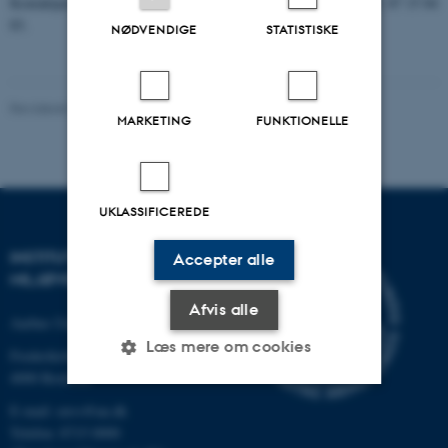
Kontaktperson: Seniorforsker Katrin Vorkamp,
kvo@dmu.dk
, tlf. 87 15 84
83.
NØDVENDIGE
STATISTISKE
Revideret 08.05.2025
MARKETING
FUNKTIONELLE
UKLASSIFICEREDE
INSTITUT FOR
Accepter alle
MILJØVIDENSKAB
Afvis alle
Aarhus Universitet
Læs mere om cookies
Frederiksborgvej 399
4000 Roskilde
E-mail: envs@au.dk
Nødvendige
Statistiske
Marketing
Telefon: 8715 0000