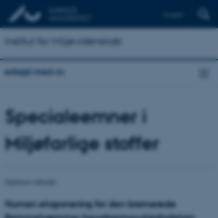
English
Institut for Miljøvidenskab
Arbejd med os
Specialeemner i
Miljøfarlige stoffer
Opdateres løbende
Human eksponering for den bromerede
flammehæmmer hexabromocyklododekan,