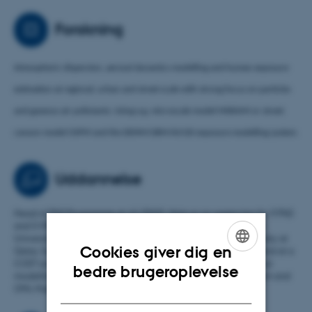
atmospheric science and in human exposure assessment and local
Forskning
scale atmospheric dispersion modelling.
Atmospheric dispersion, aerosol dynamics modelling and human exposure
estimation at regional, urban and street scale with strong focus on particles
and gaseous air pollutants. Using e.g. microscale model MISKAM or street
canyon model OSPM and the DEHM/UBM/AirGIS exposure modelling system.
Uddannelse
Head of PhD Programme at AU-ENVS, Main or co-supervisor for 9 PhD
and 5 MSc/BSc students. Invited lecturer in courses at Roskilde
University, Technical University of Denmark, Texas A&M University at
Cookies giver dig en
Qatar, Surrey University, Southeast University, Nanjing, China and at a
COST action Training School. Regularly teaching students about
ENGLISH
bedre brugeroplevelse
modelling local air pollution and use of the OSPM, AirGIS system and
DANISH
OML-Highway. Opponent and reviewer for PhD/MSc projects.