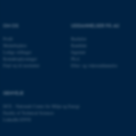
OM OS
UDDANNELSER PÅ AU
Profil
Bachelor
Medarbejdere
Kandidat
Ledige stillinger
Ingeniør
Kontaktoplysninger
Ph.d.
ASP.NET_SessionId
Microsoft Corporation
Find vej til instituttet
Efter- og videreuddannelse
.au.dk
GENVEJE
JSESSIONID
Oracle Corporation
.au.dk
DCE - Nationalt Center for Miljø og Energi
Faculty of Technical Sciences
LinkedIn ENVS
ARRAffinity
Microsoft Corporation
.mitstudie.au.dk