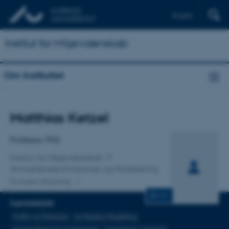
English
Institut for Miljøvidenskab
Om Instituttet
Titel
Matthias Ketzel
Primær tilknytning
Professor, PhD
Institut for Miljøvidenskab
Atmosfæriske Emissioner og Modellering
En anden tilknytning
CV
FAGOMRÅDER
Traffic Air Pollution
Air Quality Modelling