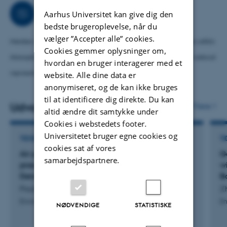
Samarbejder
Aarhus Universitet kan give dig den
bedste brugeroplevelse, når du
vælger ”Accepter alle” cookies.
Member of the steering committee for the initiative on Harmonisation within
Cookies gemmer oplysninger om,
Atmospheric Dispersion Modelling for Regulatory Purposes.
Danish national
hvordan en bruger interagerer med et
representative in the EU FAIRMODE initiative, a CEN working group.
website. Alle dine data er
anonymiseret, og de kan ikke bruges
til at identificere dig direkte. Du kan
Udvalgte publikationer
Flere
altid ændre dit samtykke under
Cookies i webstedets footer.
Universitetet bruger egne cookies og
TIDSSKRIFTARTIKEL
TI
cookies sat af vores
Air pollution, noise, greenspace and
G
samarbejdspartnere.
pneumonia, a nation-wide cohort study from
w
Denmark
B
Poulsen, A. +5.
Z
Environmental Research
En
NØDVENDIGE
STATISTISKE