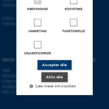
(Hovedomstillingen på AU)
NØDVENDIGE
STATISTISKE
CVR-nr: 31119103
EAN-nummer: 5798000867000
MARKETING
FUNKTIONELLE
UKLASSIFICEREDE
OM OS
UDDANNELSER PÅ AU
Accepter alle
Profil
Bachelor
Medarbejdere
Kandidat
Afvis alle
Ledige stillinger
Ingeniør
Læs mere om cookies
Kontaktoplysninger
Ph.d.
Find vej til instituttet
Efter- og videreuddannelse
Nødvendige
Statistiske
Marketing