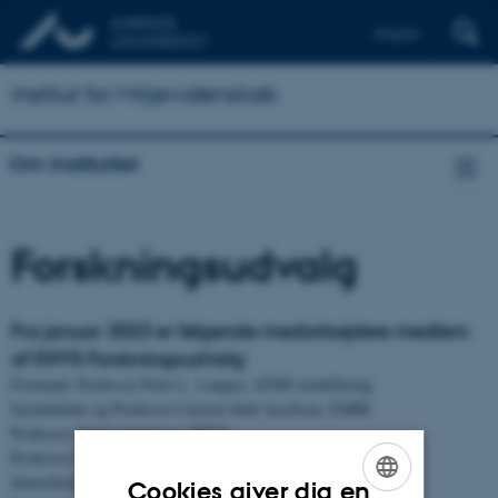
English
Institut for Miljøvidenskab
Om Instituttet
Forskningsudvalg
Fra januar 2023 er følgende medarbejdere medlem
af ENVS Forskningsudvalg:
Formand: Professor Peter L. Langen, ATMI modellering
Institutleder og Professor Carsten Suhr Jacobsen, EMBI
Professor Katrin Vorkamp, MITO
Professor Carsten Ambelas Skjøth, ATMI måling
Seniorforsker Camilla Geels, ATMI modellering
Cookies giver dig en