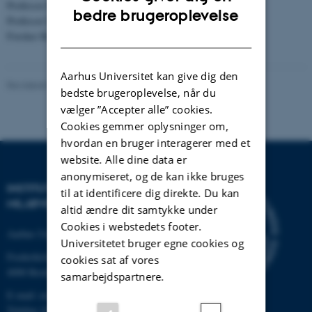
Professor Katarina Elofsson, ESGO
ENGLISH
bedre brugeroplevelse
Professor Martyn Tranter, EMBI
DANISH
Forsker Rumakanta Sapkota, EMBI
Aarhus Universitet kan give dig den
Revideret 08.05.2025
bedste brugeroplevelse, når du
vælger ”Accepter alle” cookies.
Cookies gemmer oplysninger om,
hvordan en bruger interagerer med et
website. Alle dine data er
anonymiseret, og de kan ikke bruges
INSTITUT FOR
til at identificere dig direkte. Du kan
MILJØVIDENSKAB
altid ændre dit samtykke under
Cookies i webstedets footer.
Aarhus Universitet
Universitetet bruger egne cookies og
Frederiksborgvej 399
cookies sat af vores
4000 Roskilde
samarbejdspartnere.
E-mail: envs@au.dk
Telefon: 8715 0000