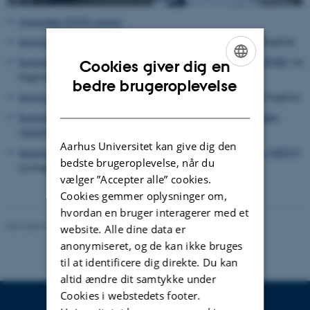
Overordnet ENVS strategi
Section Strategy for Atmospheric Measurements (ATMI)
(in English)
Section Strategy for Atmospheric Emissions and Modelling (ATMI)
(in
Cookies giver dig en
English)
ENGLISH
bedre brugeroplevelse
Section Strategy for Environmental Microbiology (EMBI)
(in English)
DANISH
Section Strategy for Environmental Social Science and Geography
(ESGO)
(in English)
Aarhus Universitet kan give dig den
Section Strategy for Environmental Chemistry and Toxicology (MITO)
bedste brugeroplevelse, når du
(in English)
vælger ”Accepter alle” cookies.
Cookies gemmer oplysninger om,
hvordan en bruger interagerer med et
Revideret 08.05.2025
website. Alle dine data er
anonymiseret, og de kan ikke bruges
til at identificere dig direkte. Du kan
altid ændre dit samtykke under
Cookies i webstedets footer.