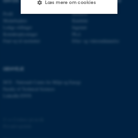
OM OS
UDDANNELSER PÅ AU
Læs mere om cookies
Profil
Bachelor
Medarbejdere
Kandidat
Nødvendige
Statistiske
Marketing
Ledige stillinger
Ingeniør
Kontaktoplysninger
Ph.d.
Funktionelle
Uklassificerede
Find vej til instituttet
Efter- og videreuddannelse
Nødvendige cookies hjælper
GENVEJE
med at gøre hjemmesiden
brugbar ved at aktivere nogle
DCE - Nationalt Center for Miljø og Energi
grundlæggende funktioner
Faculty of Technical Sciences
som navigation mm.
LinkedIn ENVS
Hjemmesiden kan ikke
fungerer uden disse cookies.
©
—
Cookies på au.dk
Privatlivspolitik
Navn
Udbyder / Domæne