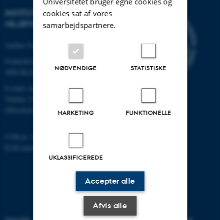
Universitetet bruger egne cookies og
INSTITUT FOR
cookies sat af vores
MILJØVIDENSKAB
samarbejdspartnere.
Aarhus Universitet
Frederiksborgvej 399
NØDVENDIGE
STATISTISKE
4000 Roskilde
E-mail: envs@au.dk
Telefon: 8715 0000
(Hovedomstillingen på AU)
MARKETING
FUNKTIONELLE
CVR-nr: 31119103
EAN-nummer: 5798000867000
UKLASSIFICEREDE
Accepter alle
Afvis alle