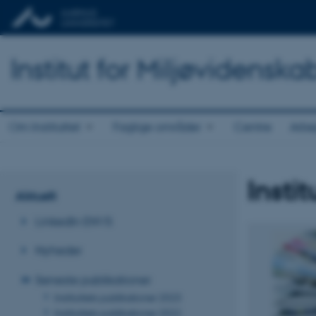
Institut for Miljøvidenska
Om Instituttet
Faglige områder
Centre
Arbe
Insti
Aktuelt
LinkedIn ENVS
Nyheder
Seneste publikationer
Instituttets publikationer 2023
Instituttets publikationer 2022