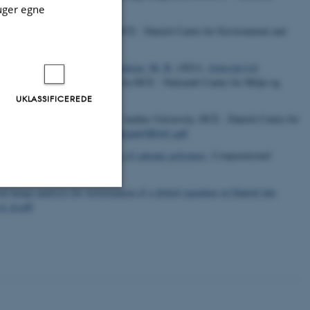
r_2021/N2021_51.pdf
uger egne
CT 2020
. Aarhus University, DCE - Danish Centre for Environment and
tp://dce2.au.dk/pub/SR450.pdf
S.
, Monies, C.
, Geels, C.
& Poulsen, M. B.
(2021).
Atmosfærisk
nergy. Videnskabelig rapport fra DCE - Nationalt Center for Miljø og
UKLASSIFICEREDE
m for energy system modelling.
Aarhus University, DCE - Danish Centre for
nergi Bind 441
http://dce2.au.dk/pub/SR441.pdf
atic toxicity data gap filling of cationic polymers
.
Computational
 image analysis for vectorization of a dotted signature in Danish late
t_al.pdf
Uklassificerede
ere nogle
rer uden disse