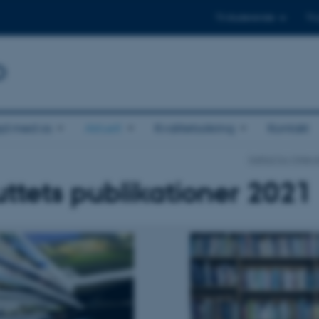
Til studerende
Til
b
jd med os
Aktuelt
Kvalitetssikring
Kontakt
Institut for Miljø
tuttets publikationer 2021