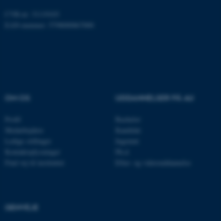
.au.dk
CVR-nr: 31119103
EAN-nummer: 5798000867000
OM OS
UDDANNELSER PÅ AU
Profil
Bachelor
Medarbejdere
Kandidat
ASP.NET_SessionId
Microsoft Corporation
Ledige stillinger
Ingeniør
.au.dk
Kontaktoplysninger
Ph.d.
Find vej til instituttet
Efter- og videreuddannelse
JSESSIONID
Oracle Corporation
.au.dk
GENVEJE