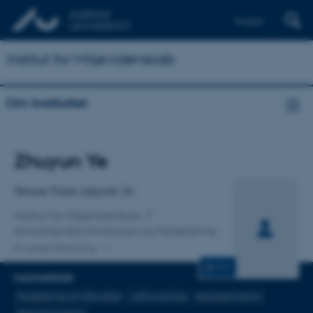
English
Institut for Miljøvidenskab
Om Instituttet
Titel
Zhuyun Ye
Primær tilknytning
Tenure Track adjunkt, Dr.
Institut for Miljøvidenskab
Atmosfæriske Emissioner og Modellering
En anden tilknytning
CV
FAGOMRÅDER
Modellering af luftkvalitet
Luftforurening
dataassimilation