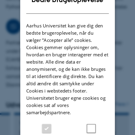
Python-kurser ved nordiske og amerikanske universiteter.
DANISH
Samarbejder
Aarhus Universitet kan give dig den
bedste brugeroplevelse, når du
vælger ”Accepter alle” cookies.
Partner-PI i ét projekt og involveret i flere EU-projekter
Cookies gemmer oplysninger om,
under Copernicus Atmospheric Monitoring Service
hvordan en bruger interagerer med et
(CAMS), andre EU-projekter såsom Horizon-2020
website. Alle dine data er
Exhaustion, samt adskillige nordiske projekter. Jeg har
anonymiseret, og de kan ikke bruges
til at identificere dig direkte. Du kan
samarbejdet med forskere fra forskellige lande
altid ændre dit samtykke under
(Danmark, Norge, USA, Kina osv.).
Cookies i webstedets footer.
Universitetet bruger egne cookies og
Udvalgte publikationer
Flere
cookies sat af vores
samarbejdspartnere.
TIDSSKRIFTARTIKEL
Impact of anthropogenic emission control in