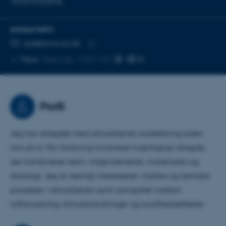
Klima forandring
KONTAKTINFO
MAILADRESSE
zye@envs.au.dk
Kopier
Mere
Roskilde, 7403-100
mailadresse
Profil
Jeg har arbejdet med atmosfærisk modellering siden
min ph.d. Min forskning involverer tværfagligt arbejde,
der kombinerer kemi, miljøvidenskab, matematik og
datalogi. Jeg er særligt interesseret i fysiske og kemiske
processer i atmosfæren samt samspillet mellem
luftforurening, klimaforandringer og sundhedseffekter.