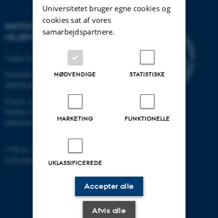
Universitetet bruger egne cookies og
cookies sat af vores
INSTITUT FOR
samarbejdspartnere.
MILJØVIDENSKAB
Aarhus Universitet
Frederiksborgvej 399
NØDVENDIGE
STATISTISKE
4000 Roskilde
E-mail: envs@au.dk
Telefon: 8715 0000
MARKETING
FUNKTIONELLE
(Hovedomstillingen på AU)
CVR-nr: 31119103
EAN-nummer: 5798000867000
UKLASSIFICEREDE
Accepter alle
Afvis alle