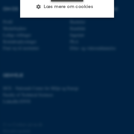
Læs mere om cookies
OM OS
UDDANNELSER PÅ AU
Profil
Bachelor
Medarbejdere
Kandidat
Nødvendige
Statistiske
Marketing
Ledige stillinger
Ingeniør
Funktionelle
Uklassificerede
Kontaktoplysninger
Ph.d.
Find vej til instituttet
Efter- og videreuddannelse
Nødvendige cookies hjælper
med at gøre hjemmesiden
GENVEJE
brugbar ved at aktivere nogle
grundlæggende funktioner
DCE - Nationalt Center for Miljø og Energi
som navigation mm.
Faculty of Technical Sciences
Hjemmesiden kan ikke
LinkedIn ENVS
fungerer uden disse cookies.
©
—
Cookies på au.dk
Privatlivspolitik
Navn
Udbyder / Domæne