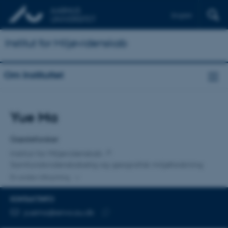
English
Institut for Miljøvidenskab
Om Instituttet
Titel
Yue Ma
Primær tilknytning
Gæsteforsker
Institut for Miljøvidenskab
Samfundsvidenskabelig og geografisk miljøforskning
En anden tilknytning
KONTAKTINFO
MAILADRESSE
yuema@envs.au.dk
Kopier