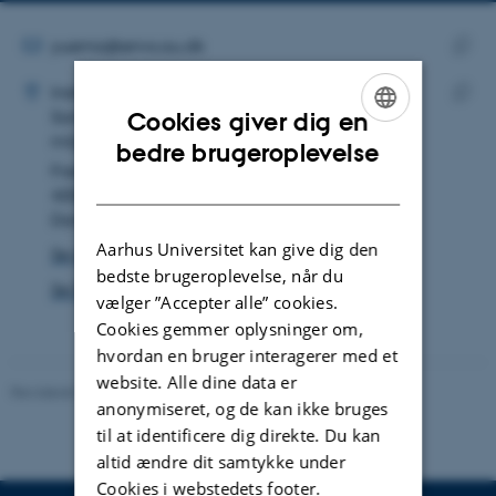
mailadresse
MAILADRESSE
yuema@envs.au.dk
ADRESSE
Kopie
Yue Ma
Institut for Miljøvidenskab
maila
Samfundsvidenskabelig og geografisk
Cookies giver dig en
Kopie
miljøforskning
ENGLISH
adres
bedre brugeroplevelse
Frederiksborgvej 399
DANISH
4000 Roskilde
Danmark
Aarhus Universitet kan give dig den
Se på kort
bedste brugeroplevelse, når du
Se Pure-profil
vælger ”Accepter alle” cookies.
Cookies gemmer oplysninger om,
hvordan en bruger interagerer med et
website. Alle dine data er
Revideret 08.05.2025
-
Institut for Miljøvidenskab
anonymiseret, og de kan ikke bruges
til at identificere dig direkte. Du kan
altid ændre dit samtykke under
Cookies i webstedets footer.