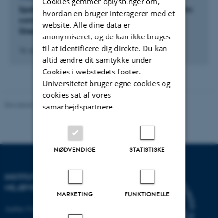
Cookies gemmer oplysninger om,
Spatio-temporal variations in oil-degrading biofilm
hvordan en bruger interagerer med et
communities in Arctic marine water, West-
website. Alle dine data er
Greenland
anonymiseret, og de kan ikke bruges
til at identificere dig direkte. Du kan
16. august 2022
altid ændre dit samtykke under
Cookies i webstedets footer.
Universitetet bruger egne cookies og
cookies sat af vores
Revideret 08.05.2025
-
Institut for Miljøvidenskab
samarbejdspartnere.
NØDVENDIGE
STATISTISKE
INSTITUT FOR
MILJØVIDENSKAB
MARKETING
FUNKTIONELLE
Aarhus Universitet