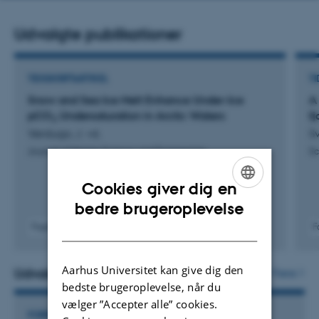
Udvalgte publikationer
TIDSSKRIFTARTIKEL
TI
Snow and Sea Ice Melt Enhance Under-Ice
A
pCO
Undersaturation in Arctic Waters
fj
2
Verdugo, J. +6.
S
Journal of Marine Science and Engineering
Sc
Cookies giver dig en
ENGLISH
bedre brugeroplevelse
DANISH
Fagfællebedømt
F
Digital
version
vedhæftet
Aarhus Universitet kan give dig den
Udvalgte aktiviteter
Flere
bedste brugeroplevelse, når du
vælger ”Accepter alle” cookies.
FOREDRAG OG MUNDTLIGE BIDRAG