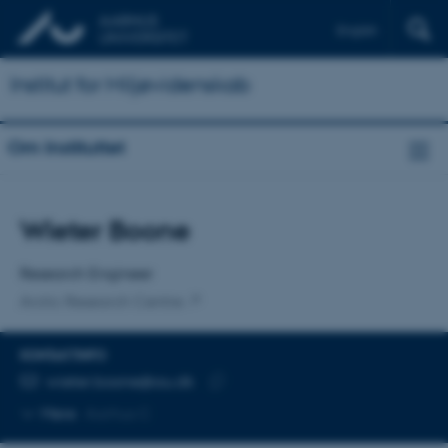
English
Institut for Miljøvidenskab
Om Instituttet
Titel
Wieter Boone
Primær tilknytning
Research Engineer
Arctic Research Centre
KONTAKTINFO
MAILADRESSE
wieter.boone@au.dk
Kopier
Mere
Aarhus C
mailadresse