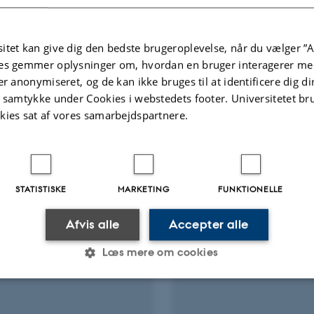
Fagfællebedømt
itet kan give dig den bedste brugeroplevelse, når du vælger ”A
Digital
version
es gemmer oplysninger om, hvordan en bruger interagerer med
vedhæftet
er anonymiseret, og de kan ikke bruges til at identificere dig d
Flere
ter
Aktiviteter
t samtykke under Cookies i webstedets footer. Universitetet br
kies sat af vores samarbejdspartnere.
NINGSPROJEKT
FORSKNINGSPROJEKT
skala måling af metan
Avl for højere overleve
mink
STATISTISKE
MARKETING
FUNKTIONELLE
 2021
-
31. dec. 2027
1. jan. 2020
-
31. dec. 2020
Afvis alle
Accepter alle
Læs mere om cookies
Statistiske
Marketing
Funktionelle