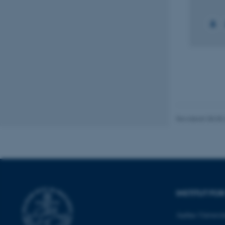
+7
Nødvendige cooki
grundlæggende fu
cookies.
Navn
Revideret 08.05
be_typo_user
fe_typo_user
INSTITUT FO
Aarhus Universit