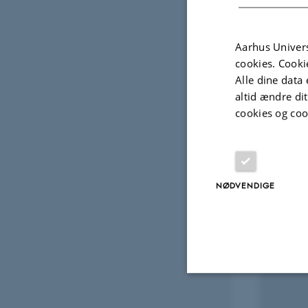
Fagfællebedømt
Aarhus Univers
Digital
version
cookies. Cooki
vedhæftet
Alle dine data 
Projek
altid ændre di
cookies og coo
FORSKNINGSPROJEKT
FORSK
Klimaforandringens
Stor
betydning for dansk
NØDVENDIGE
1. apr.
landbrug. Rådgivningsnotat
fra DCA.
1. jan. 2022
-
31. dec. 2022
Nødvendige