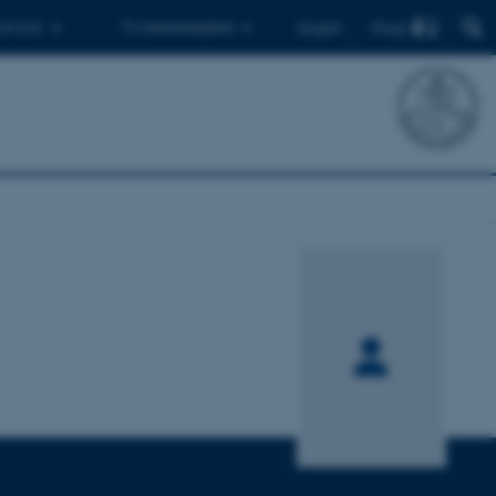
Find
 ph.d.er
Til medarbejdere
English