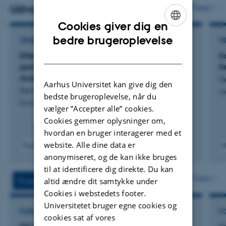
organismers.
Hendes undersøgelser kaster lys over disse
Udvalgte publikationer
Flere
organismers robusthed og sårbarhed over for
Cookies giver dig en
miljømæssige ændringer.
ENGLISH
bedre brugeroplevelse
TIDSSKRIFTARTIKEL
TI
DANISH
Effects of a sequential application of three
K
Udover hendes deltagelse i traditionelle
pesticides on soil microarthropods in a field
fi
forskningsprojekter, anvender Stine sin ekspertise i større
study
G
Aarhus Universitet kan give dig den
samarbejdsprojekter. Som projektleder for to store
Fernandes, S. +8.
Ak
bedste brugeroplevelse, når du
forskningsprojekter fokuserer hun på udviklingen af
Environmental Toxicology and Chemistry
vælger ”Accepter alle” cookies.
bæredygtigt og sund levende føde til juvenile fisk i
Cookies gemmer oplysninger om,
akvakultur, med det formål at forbedre
hvordan en bruger interagerer med et
akvakulturproduktionen og samtidig minimere
website. Alle dine data er
Fagfællebedømt
Digital
Digita
anonymiseret, og de kan ikke bruges
miljøpåvirkningen. Som co-PI for et projekt om
version
versi
til at identificere dig direkte. Du kan
bekæmpelse af snegle i landbrugsarealer arbejdede
vedhæftet
vedh
Flere
altid ændre dit samtykke under
Projekter
Aktiviteter
Stine og hendes team på at udvikle effektive strategier
Cookies i webstedets footer.
til at mindske snegles indvirkning på afgrødeudbyttet.
Universitetet bruger egne cookies og
FORSKNINGSPROJEKT
F
cookies sat af vores
Stine ønsker at fremme samarbejdet mellem universitet