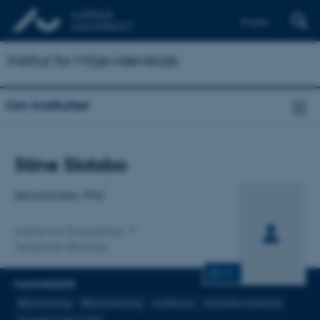
English
Institut for Miljøvidenskab
Om Instituttet
Titel
Stine Slotsbo
Primær tilknytning
Seniorforsker, PhD
Institut for Ecoscience
Terrestrisk Økologi
CV
FAGOMRÅDER
Økofysiology
Økotoksikologi
Jordfauna
Abiotiske stressorer