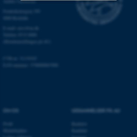
Aarhus Universitet
Frederiksborgvej 399
Nødvendige
Statistiske
Marketing
4000 Roskilde
Funktionelle
Uklassificerede
E-mail: envs@au.dk
Telefon: 8715 0000
(Hovedomstillingen på AU)
Nødvendige cookies hjælper
med at gøre hjemmesiden
CVR-nr: 31119103
brugbar ved at aktivere nogle
EAN-nummer: 5798000867000
grundlæggende funktioner
som navigation mm.
Hjemmesiden kan ikke
fungerer uden disse cookies.
OM OS
UDDANNELSER PÅ AU
Navn
Udbyder / Domæne
Profil
Bachelor
be_typo_user
TYPO3 Association
Medarbejdere
Kandidat
.au.dk