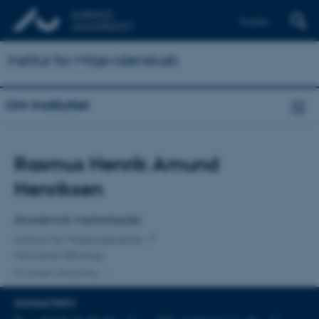
English
Institut for Miljøvidenskab
Om Instituttet
Titel
Rasmus Henrik Amund
Primær tilknytning
Henriksen
Akademisk medarbejder
Institut for Miljøvidenskab
Mikrobiel Økologi
En anden tilknytning
KONTAKTINFO