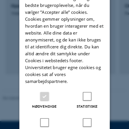
bedste brugeroplevelse, når du
Hyoseong Ji
C
vælger ”Accepter alle” cookies.
Videnskabelig assistent
Po
Cookies gemmer oplysninger om,
hvordan en bruger interagerer med et
website. Alle dine data er
anonymiseret, og de kan ikke bruges
til at identificere dig direkte. Du kan
altid ændre dit samtykke under
Cookies i webstedets footer.
Universitetet bruger egne cookies og
cookies sat af vores
samarbejdspartnere.
Revideret 08.05.2025
-
Institut for Miljøvidenskab
NØDVENDIGE
STATISTISKE