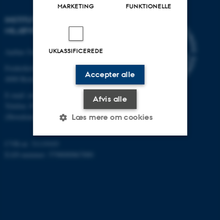
MARKETING
FUNKTIONELLE
INSTITUT FOR
MILJØVIDENSKAB
UKLASSIFICEREDE
Aarhus Universitet
Frederiksborgvej 399
Accepter alle
4000 Roskilde
E-mail: envs@au.dk
Afvis alle
Telefon: 8715 0000
(Hovedomstillingen på AU)
Læs mere om cookies
CVR-nr: 31119103
EAN-nummer: 5798000867000
Nødvendige
Statistiske
Marketing
Funktionelle
Uklassificerede
Nødvendige cookies hjælper