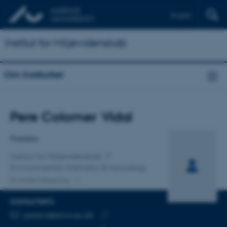
English
Institut for Miljøvidenskab
Om Instituttet
Titel
Pere Colomer Vidal
Primær tilknytning
Postdoc
Institut for Miljøvidenskab
Environmental chemistry & toxicology
En anden tilknytning
KONTAKTINFO
MAILADRESSE
perecv@envs.au.dk