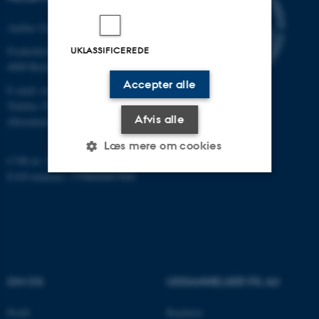
Aarhus Universitet
UKLASSIFICEREDE
Frederiksborgvej 399
4000 Roskilde
Accepter alle
E-mail: envs@au.dk
Telefon: 8715 0000
Afvis alle
(Hovedomstillingen på AU)
Læs mere om cookies
CVR-nr: 31119103
EAN-nummer: 5798000867000
Nødvendige
Statistiske
Marketing
Funktionelle
Uklassificerede
OM OS
UDDANNELSER PÅ AU
Nødvendige cookies hjælper
med at gøre hjemmesiden
Profil
Bachelor