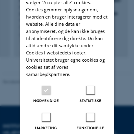
Plastic degradation by insect hexamerins: Near-
vælger ”Accepter alle” cookies.
at conferences, and potentially supervising students and
atomic resolution structures of the
Cookies gemmer oplysninger om,
collaborating with partners and stakeholders.
polyethylene-degrading proteins from the wax
hvordan en bruger interagerer med et
worm saliva
website. Alle dine data er
Spínola-Amilibia, M. +10.
anonymiseret, og de kan ikke bruges
Science Advances
til at identificere dig direkte. Du kan
altid ændre dit samtykke under
Fagfællebedømt
Cookies i webstedets footer.
Digital
version
Universitetet bruger egne cookies og
vedhæftet
cookies sat af vores
samarbejdspartnere.
Revideret 08.05.2025
-
Institut for Miljøvidenskab
NØDVENDIGE
STATISTISKE
INSTITUT FOR
MARKETING
FUNKTIONELLE
MILJØVIDENSKAB