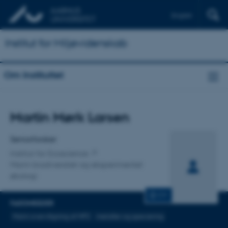
English
Institut for Miljøvidenskab
Om Instituttet
Titel
Martin Mørk Larsen
Primær tilknytning
Seniorforsker
Institut for Ecoscience
Marin biodiversitet og eksperimentel
økologi
CV
FAGOMRÅDER
Marin overvågning af MFS
metaller og speciering