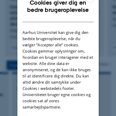
Cookies giver dig en
Decreases in contaminant loads and risk of
H
ENGLISH
bedre brugeroplevelse
adverse effects in harbour porpoises (
Phocoena
a
DANISH
phocoena
) from Inner Danish waters over three
S
decades
Ma
Dietz, R. +15.
Aarhus Universitet kan give dig den
Chemosphere
bedste brugeroplevelse, når du
vælger ”Accepter alle” cookies.
Fagfællebedømt
F
Cookies gemmer oplysninger om,
Digital
hvordan en bruger interagerer med et
version
vedhæftet
website. Alle dine data er
Flere
Projekter
Aktiviteter
anonymiseret, og de kan ikke bruges
til at identificere dig direkte. Du kan
FORSKNINGSPROJEKT
altid ændre dit samtykke under
Cookies i webstedets footer.
Blue Growth på AU
Universitetet bruger egne cookies og
ic
1. jul. 2015
-
31. dec. 2015
cookies sat af vores
samarbejdspartnere.