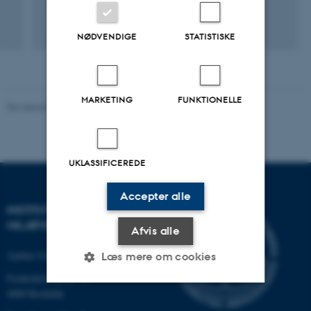
NØDVENDIGE
STATISTISKE
MARKETING
FUNKTIONELLE
Revideret 08.05.2025
-
Institut for Miljøvidenskab
UKLASSIFICEREDE
Accepter alle
INSTITUT FOR
MILJØVIDENSKAB
Afvis alle
Aarhus Universitet
Læs mere om cookies
Frederiksborgvej 399
4000 Roskilde
Nødvendige
Statistiske
Marketing