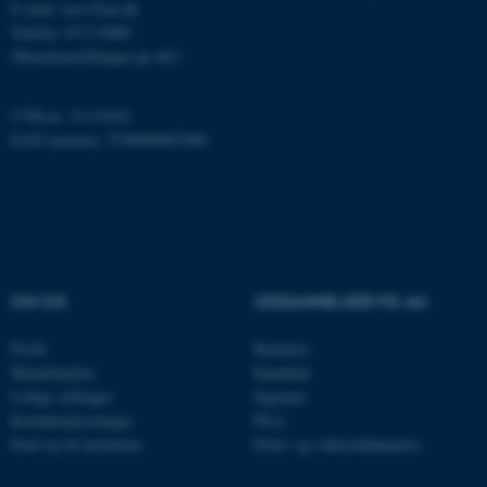
E-mail: envs@au.dk
Telefon: 8715 0000
Funktionelle
Uklassificerede
(Hovedomstillingen på AU)
CVR-nr: 31119103
Nødvendige cookies hjælper
EAN-nummer: 5798000867000
med at gøre hjemmesiden
brugbar ved at aktivere nogle
grundlæggende funktioner
som navigation mm.
Hjemmesiden kan ikke
fungerer uden disse cookies.
OM OS
UDDANNELSER PÅ AU
Profil
Bachelor
Medarbejdere
Kandidat
Navn
Udbyder / Domæne
Ledige stillinger
Ingeniør
be_typo_user
TYPO3 Association
Kontaktoplysninger
Ph.d.
.au.dk
Find vej til instituttet
Efter- og videreuddannelse