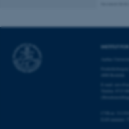
cookies.
Revideret 08.05
Navn
be_typo_user
INSTITUT FO
fe_typo_user
Aarhus Universit
Frederiksborgvej
4000 Roskilde
E-mail: envs@a
Telefon: 8715 0
(Hovedomstillin
ASP.NET_SessionId
CVR-nr: 311191
EAN-nummer: 5
JSESSIONID