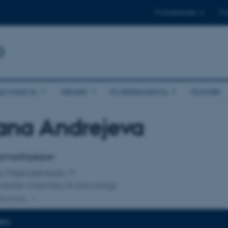
Til studerende
Til
b
jd med os
Aktuelt
Kvalitetssikring
Kontakt
ana Andrejeva
tilknytning
ermedhjælper
for Miljøvidenskab
ental chemistry & toxicology
lknytning
NFO