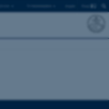
Find
 ph.d.er
Til medarbejdere
English