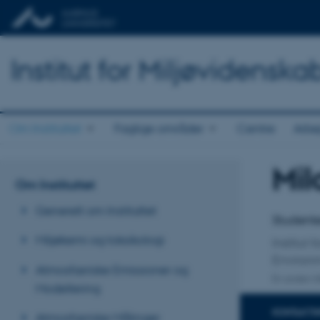
Institut for Miljøvidenska
Om Instituttet
Faglige områder
Centre
Arbe
Mil
Titel
Om Instituttet
Primær 
Generelt om Instituttet
Student
Miljøkemi og toksikologi
Institut 
Environm
Atmosfæriske Emissioner og
En anden ti
Modellering
KONTAKTI
Atmosfæriske Målinger