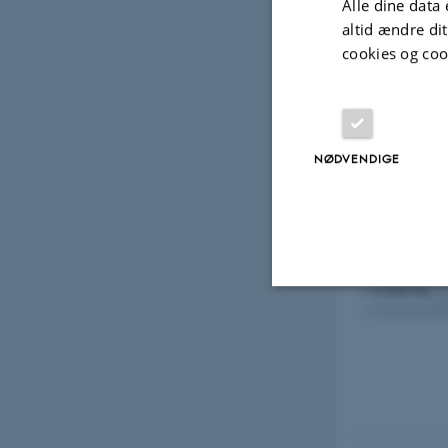
Koll
Alle dine data 
altid ændre di
cookies og coo
Annegrete Ljungqvist
Laborant
NØDVENDIGE
Monitering POP i DK og Arktisk
Forskning POP i DK og Arktisk
Hjælp og vejledning i laboratoriet
GC, GC/MS, LC/MS/MS
Target,non-target,suspect screening
Nødvendige
Nødvendige cooki
grundlæggende fu