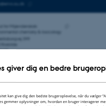
@envs.au.dk
SE
Kopier
mailadresse
na Andrejeva
tut for Miljøvidenskab
SE
ronmental chemistry & toxicology
Kopier
eriksborgvej 399
adresse
 Roskilde
mark
å kort
s giver dig en bedre brugerop
re-profil
itet kan give dig den bedste brugeroplevelse, når du vælger ”A
es gemmer oplysninger om, hvordan en bruger interagerer med