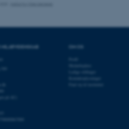
.2025
-
Institut for Miljøvidenskab
Udbyder / Domæne
Udløb
Beskrivelse
30
Denne cookie sættes af
TYPO3 Association
minutter
TYPO3, og bruges til at 
.au.dk
session, når en backend-
R MILJØVIDENSKAB
OM OS
TYPO3 eller Frontend.
30
Dette cookienavn er fo
Typo3 Association
et
Profil
minutter
webindholdsstyringssyst
.au.dk
som en brugersessionside
Medarbejdere
muligt at gemme bruger
 399
Ledige stillinger
tilfælde er det muligvis
kan indstilles ved defau
Kontaktoplysninger
dette kan forhindres af 
u.dk
Find vej til instituttet
de fleste tilfælde er det in
ødelagt i slutningen af 
000
indeholder en tilfældig id
specifikke brugerdata.
gen på AU)
Session
Denne cookie er en purp
Microsoft Corporation
cookie, der bruges af hj
.au.dk
03
i Microsoft .net- teknolo
til at opretholde en an
798000867000
Session
Generel formål platform 
Oracle Corporation