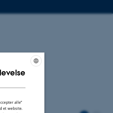
levelse
ENGLISH
DANISH
ccepter alle”
 et website.