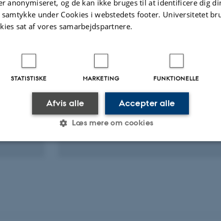
egaer
Flere
er anonymiseret, og de kan ikke bruges til at identificere dig d
t samtykke under Cookies i webstedets footer. Universitetet br
kies sat af vores samarbejdspartnere.
Marianna D Amico
Postdoc
STATISTISKE
MARKETING
FUNKTIONELLE
Emerging Contaminants
Afvis alle
Accepter alle
Environmental Pollution
Polar regions
Læs mere om cookies
Statistiske
Marketing
Funktionelle
es hjælper med at gøre hjemmesiden brugbar ved at aktiv
nktioner som navigation mm. Hjemmesiden kan ikke funge