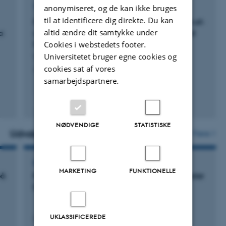
adresserne i Danmark.
anonymiseret, og de kan ikke bruges
TIDSSKRIFTARTIKEL
til at identificere dig direkte. Du kan
Polygenic risk prediction: why and when out-of-
altid ændre dit samtykke under
2
a
sample prediction R
can exceed SNP-based
Cookies i webstedets footer.
heritability
Universitetet bruger egne cookies og
Wang, X. +200.
cookies sat af vores
American Journal of Human Genetics
samarbejdspartnere.
Fagfællebedømt
Digital
version
NØDVENDIGE
STATISTISKE
vedhæftet
Udvalgte aktiviteter
Flere
DELTAGELSE ELLER ORGANISERING AF KONFERENCE
MARKETING
FUNKTIONELLE
på
Fourth European Stanley Conference on Bipolar
Disorder
UKLASSIFICEREDE
23. sep. 2004
-
25. sep. 2004