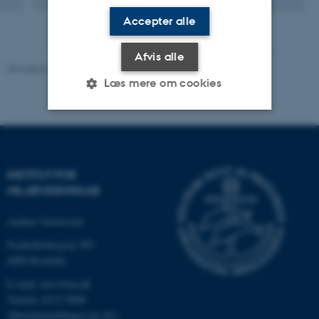
Accepter alle
Afvis alle
Revideret 08.05.2025
-
Institut for Miljøvidenskab
Læs mere om cookies
Nødvendige
Statistiske
Marketing
Funktionelle
Uklassificerede
INSTITUT FOR
MILJØVIDENSKAB
Aarhus Universitet
Nødvendige cookies hjælper
med at gøre hjemmesiden
Frederiksborgvej 399
brugbar ved at aktivere nogle
4000 Roskilde
grundlæggende funktioner
E-mail: envs@au.dk
som navigation mm.
Telefon: 8715 0000
Hjemmesiden kan ikke
(Hovedomstillingen på AU)