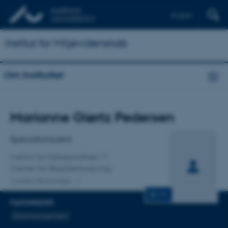
English
Institut for Miljøvidenskab
Om Instituttet
Titel
Marianne Giørtz Pedersen
Primær tilknytning
Specialkonsulent
Institut for Folkesundhed
Center for Registerforskning
2 andre tilknytninger
CV
FAGOMRÅDER
Datamanagement