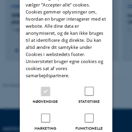
vælger ”Accepter alle” cookies.
FORSKNINGSPROJEKT
F
Cookies gemmer oplysninger om,
SPRINT: Omlægning til bæredygtig
I
hvordan en bruger interagerer med et
plantebeskyttelse: En global tilgang
C
website. Alle dine data er
1. sep. 2020
-
31. aug. 2025
1.
anonymiseret, og de kan ikke bruges
til at identificere dig direkte. Du kan
altid ændre dit samtykke under
Cookies i webstedets footer.
Universitetet bruger egne cookies og
cookies sat af vores
samarbejdspartnere.
Revideret 08.05.2025
-
Institut for Miljøvidenskab
NØDVENDIGE
STATISTISKE
MARKETING
FUNKTIONELLE
INSTITUT FOR