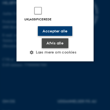
MILJØVIDENSKAB
Aarhus Universitet
UKLASSIFICEREDE
Frederiksborgvej 399
4000 Roskilde
Accepter alle
E-mail: envs@au.dk
Telefon: 8715 0000
Afvis alle
(Hovedomstillingen på AU)
Læs mere om cookies
CVR-nr: 31119103
EAN-nummer: 5798000867000
Nødvendige
Statistiske
Marketing
Funktionelle
Uklassificerede
Nødvendige cookies hjælper
OM OS
UDDANNELSER PÅ AU
med at gøre hjemmesiden