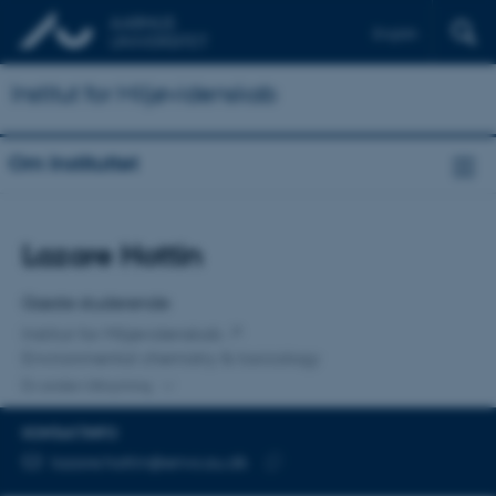
English
Institut for Miljøvidenskab
Om Instituttet
Titel
Lazare Hottin
Primær tilknytning
Gæste studerende
Institut for Miljøvidenskab
Environmental chemistry & toxicology
En anden tilknytning
KONTAKTINFO
MAILADRESSE
lazare.hottin@envs.au.dk
Kopier