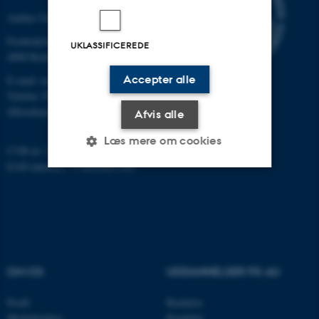
Aarhus Universitet
Frederiksborgvej 399
UKLASSIFICEREDE
4000 Roskilde
Accepter alle
E-mail: envs@au.dk
Telefon: 8715 0000
(Hovedomstillingen på AU)
Afvis alle
Læs mere om cookies
CVR-nr: 31119103
EAN-nummer: 5798000867000
Nødvendige
Statistiske
Marketing
Funktionelle
Uklassificerede
OM OS
UDDANNELSER PÅ AU
Nødvendige cookies hjælper
med at gøre hjemmesiden
Profil
Bachelor
brugbar ved at aktivere nogle
Medarbejdere
Kandidat