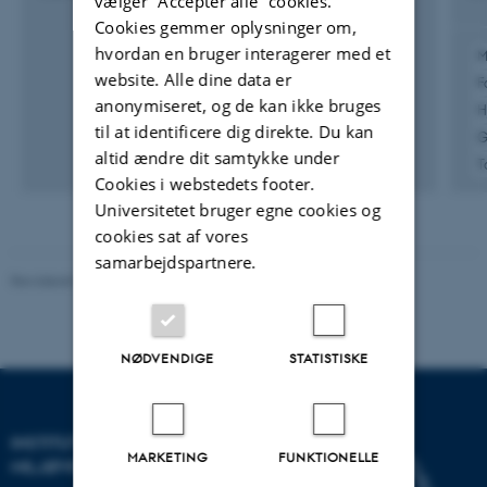
vælger ”Accepter alle” cookies.
Cookies gemmer oplysninger om,
hvordan en bruger interagerer med et
M
website. Alle dine data er
F
anonymiseret, og de kan ikke bruges
H
til at identificere dig direkte. Du kan
G
altid ændre dit samtykke under
T
Cookies i webstedets footer.
Universitetet bruger egne cookies og
cookies sat af vores
samarbejdspartnere.
Revideret 08.05.2025
-
Institut for Miljøvidenskab
NØDVENDIGE
STATISTISKE
INSTITUT FOR
MARKETING
FUNKTIONELLE
MILJØVIDENSKAB