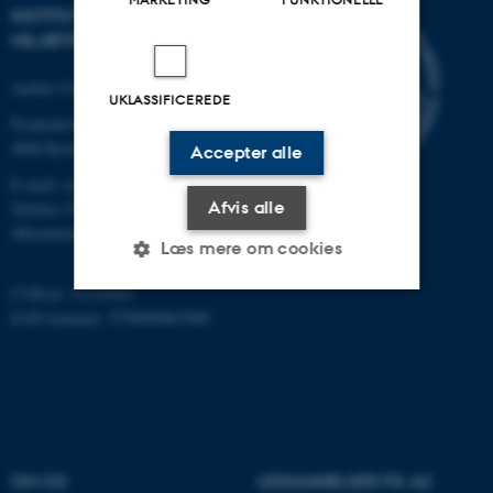
INSTITUT FOR
MILJØVIDENSKAB
Aarhus Universitet
UKLASSIFICEREDE
Frederiksborgvej 399
4000 Roskilde
Accepter alle
E-mail: envs@au.dk
Afvis alle
Telefon: 8715 0000
(Hovedomstillingen på AU)
Læs mere om cookies
CVR-nr: 31119103
EAN-nummer: 5798000867000
Nødvendige
Statistiske
Marketing
Funktionelle
Uklassificerede
Nødvendige cookies hjælper
OM OS
UDDANNELSER PÅ AU
med at gøre hjemmesiden