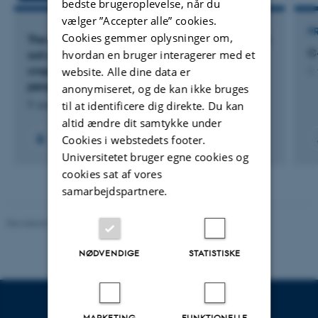
bedste brugeroplevelse, når du
vælger ”Accepter alle” cookies.
P
Cookies gemmer oplysninger om,
The influence of acid-modified straw biochar on
C
hvordan en bruger interagerer med et
soil-plant systems with annual and perennial
crops from physiological and physical
website. Alle dine data er
1.
perspective
anonymiseret, og de kan ikke bruges
til at identificere dig direkte. Du kan
9. august 2026
altid ændre dit samtykke under
Cookies i webstedets footer.
Universitetet bruger egne cookies og
cookies sat af vores
samarbejdspartnere.
Revideret 08.05.2025
-
Institut for Miljøvidenskab
NØDVENDIGE
STATISTISKE
MARKETING
FUNKTIONELLE